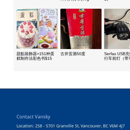
harness)
甜點裝飾器+151种蛋
古井贡酒50度
Serfas US
糕制作法彩色书$15
行车前灯（带
架）
Contact Vansky
Location: 258 - 5701 Granville St, Vancouver, BC V6M 4J7