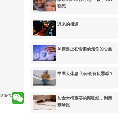
勒死
迟来的相遇
AI摘要正在悄悄偷走你的心血
中国人休息 为何会有负罪感？
到微信:
加拿大很重要的那张纸，别留
糊涂账