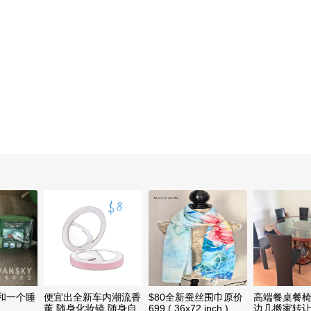
和一个睡
便宜出全新车内潮流香
$80全新蚕丝围巾原价
高端餐桌餐
薰,随身化妆镜,随身自
699 ( 36x72 inch )
边几搬家转