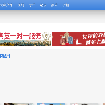
大温店铺
视频
专栏
论坛
娱乐
折扣
都能用