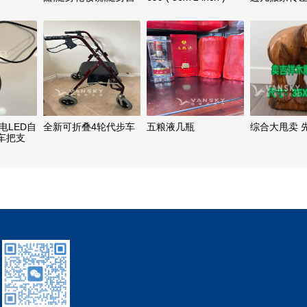
拍灯,环保吸管
B充电LED自
全新可折叠4轮代步车
五粮液几瓶
综合大甩卖 
车把支