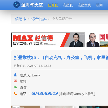
温哥华天空
信息版
流星版
流星文摘
新闻
信息版
综合甩卖
个人免费广告
/
/
折叠靠枕$5，（自动充气，办公室，飞机，家里
更新时间: 2026-07-18, 22:38
联系人:
Emily
邮箱 :
微信 :
6043689519
电话 :
[来电请说Vansky上看到]