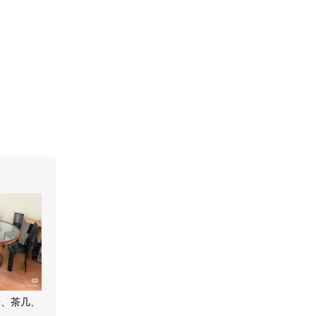
椅、茶几、
让