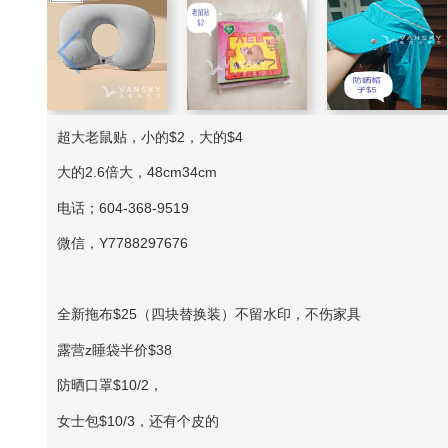
超大老鼠贴，小的$2，大的$4
大的2.6倍大，48cm34cm
电话；604-368-9519
微信，Y7788297676
全新拖布$25（四块替换装）不留水印，不伤家具
露营z睡袋半价$38
防晒口罩$10/2，
女士包$10/3，还有个皮的