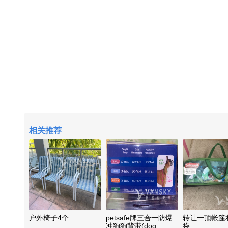
相关推荐
户外椅子4个
petsafe牌三合一防爆
转让一顶帐篷
冲狗狗背带(dog
袋