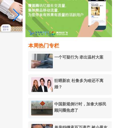
本周热门专栏
一个可疑行为 牵出温村大案
狂晒新欢 杜鲁多为啥还不离
婚？
中国新规倒计时，加拿大移民
顾问圈焦虑了
单亲妈继承百万遗产 被小男友