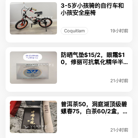
3-5岁小孩骑的自行车和
小孩安全座椅
19小时前
Coquitlam
防晒气垫$15/2，眼霜$1
0，修丽可抗氧化精华半
价$130
21小时前
普洱茶50，洞庭湖顶级碧
螺春75，白茶60/2盒，
红茶60，绍兴红茶$90/
一盒（30袋）
21小时前