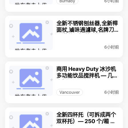
6小时前
Burnaby
全新不锈钢刨丝器,全新桿
面杖,滷味過濾球,名牌刀,
冰淇淋挖勺,等8件$25
6小时前
商用 Heavy Duty 冰沙机
多功能饮品搅拌机 — 几乎
全新！
6小时前
Vancouver
全新四杯托（可拆成两个
双杯托）— 250 个/箱 —
$39