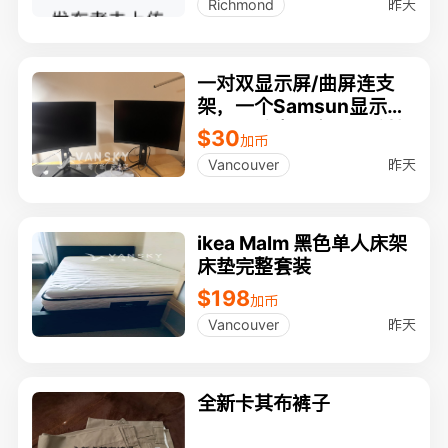
昨天
Richmond
一对双显示屏/曲屏连支
架，一个Samsun显示
屏，电脑桌三个，电脑椅
$30
加币
2个，甩卖，10刀起
昨天
Vancouver
ikea Malm 黑色单人床架
床垫完整套装
$198
加币
昨天
Vancouver
全新卡其布裤子