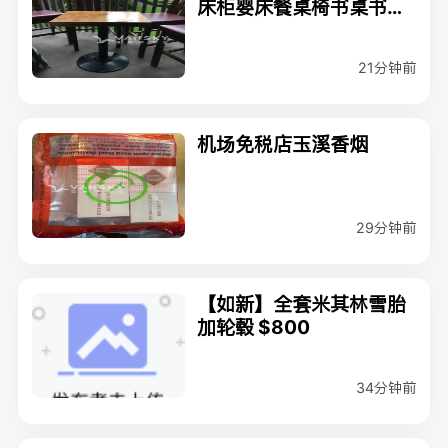
床柜婴床餐桌椅书桌书架
茶几$10三斗柜地毯厨具
$1电壶(拿钱就卖)
21分钟前
机场免税店玉溪香烟
29分钟前
【如新】全套米其林雪胎
加轮毂 $800
34分钟前