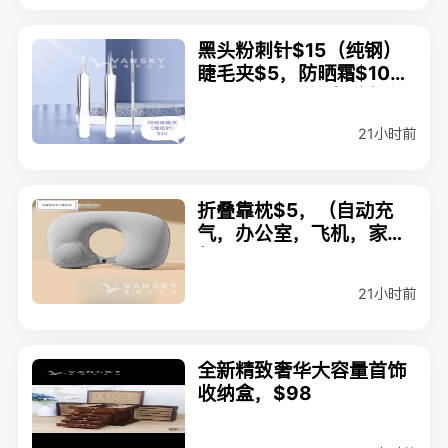
黑头粉刺针$15（纯钢）
睫毛夹$5，防晒霜$10，
眼霜$10，可协商送各大
天车站
21小时前
折叠靠枕$5，（自动充
气，办公室，飞机，家里
都能用
21小时前
全新精致奢华大容量首饰
收纳盒，$98