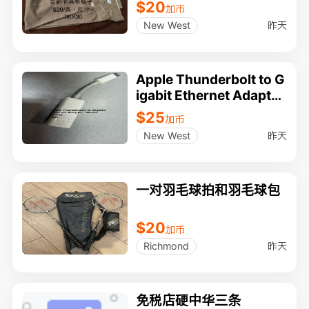
$20
加币
昨天
New West
Apple Thunderbolt to G
igabit Ethernet Adapter
- Model A1433
$25
加币
昨天
New West
一对羽毛球拍和羽毛球包
$20
加币
昨天
Richmond
免税店硬中华三条