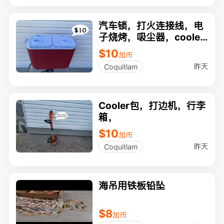
汽车锁，打火连接线，电
子烧烤，吸尘器，coole
r，
$10
加币
昨天
Coquitlam
Cooler包，打边机，行李
箱，
$10
加币
昨天
Coquitlam
海吊用铁板铅坠
$8
加币