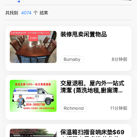
共找到
4074
个
结果
装修甩卖闲置物品
8分钟前
Burnaby
交屋退租，屋內外一站式
清潔 (蒸洗地毯,廚廁清潔,
垃圾清運) JOHN: 604-3
65-0798
11分钟前
Richmond
保温箱扫描音响床垫$69