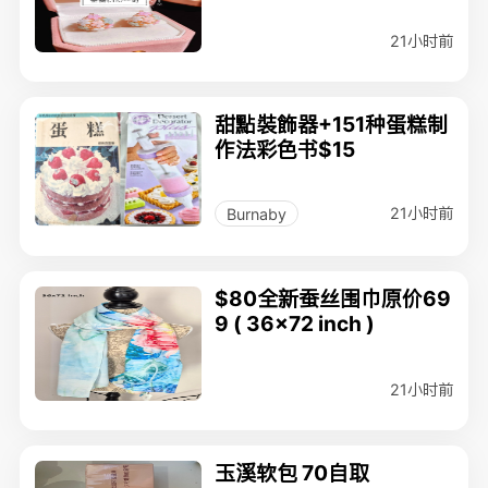
21小时前
甜點裝飾器+151种蛋糕制
作法彩色书$15
21小时前
Burnaby
$80全新蚕丝围巾原价69
9 ( 36x72 inch )
21小时前
玉溪软包 70自取