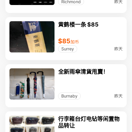
昨天
Richmond
黄鹤楼一条 $85
$85
加币
昨天
Surrey
全新雨傘清貨甩賣！
昨天
Burnaby
行李箱台灯电钻等闲置物
品转让