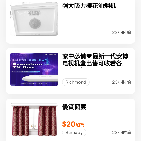
强大吸力樱花油烟机
22小时前
家中必備❤️最新一代安博
电视机盒出售可收看各个
国家电視 唱K 看電影
23小时前
Richmond
優質窗簾
$20
加币
23小时前
Burnaby