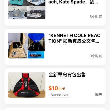
ach, Kate Spade，剑桥
包等等
6小时前
"KENNETH COLE REAC
TION" 如新真皮公文包$2
0/如新埃及金字塔涂金手
饰盒 $60
9小时前
全新單肩背包出售
$10
加币
昨天
Vancouver