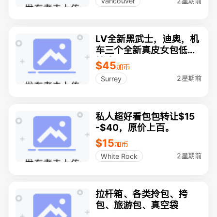
2星期前
Vancouver
LV全新黑武士，迪奥，机
车三个全新真皮女包低价
转让
$45
加币
2星期前
Surrey
私人超好看包包转让$15
-$40，原价上百。
$15
加币
2星期前
White Rock
拉杆箱、各类拎包、挎
包、旅游包、真空袋