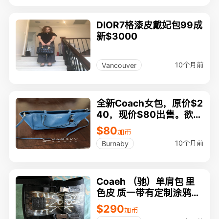
DIOR7格漆皮戴妃包99成
新$3000
10个月前
Vancouver
全新Coach女包，原价$2
40，现价$80出售。欲购
从速。
$80
加币
10个月前
Burnaby
Coaeh （驰）单肩包 里
色皮 质一带有定制涂鸦风
格 NEW YORK"
$290
加币