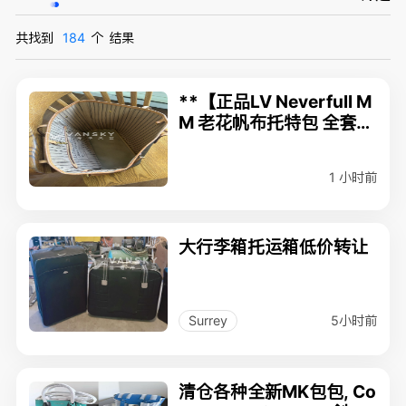
共找到
184
个
结果
**【正品LV Neverfull M
M 老花帆布托特包 全套配
件 专柜购买】**
1 小时前
大行李箱托运箱低价转让
5小时前
Surrey
清仓各种全新MK包包, Co