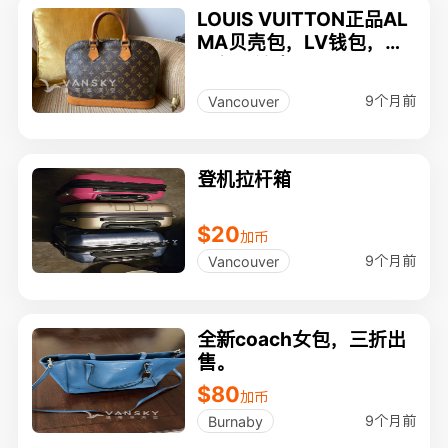
LOUIS VUITTON正品AL
MA贝壳包，LV钱包，香
奈尔眼镜盒, SWAROVSK
I戒指，PARKER圆珠笔
9个月前
Vancouver
登机拉杆箱
$20
加币
9个月前
Vancouver
全新coach女包，三折出
售。
$80
加币
9个月前
Burnaby