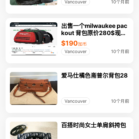
10个月前
Vancouver
出售一个milwaukee pac
kout 背包原价280$现在
只要190
$190
加币
10个月前
Vancouver
爱马仕橘色斋普尔背包28
10个月前
Vancouver
百搭时尚女士单肩斜挎包