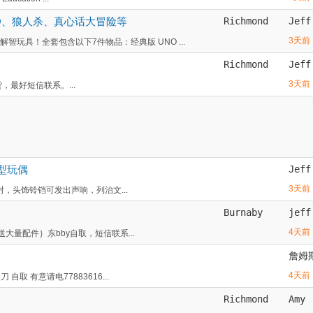
NO、狼人杀、真心话大冒险等
Richmond
Jeff
3天前
玩具！全套包含以下7件物品：经典版 UNO ...
Richmond
Jeff
3天前
最好短信联系。...
巨型玩偶
Jeff
3天前
拆封，头饰铃铛可发出声响，列治文...
Burnaby
jeff
4天前
送大量配件｝东bby自取，短信联系...
詹姆
4天前
自取 有意请电77883616...
Richmond
Amy