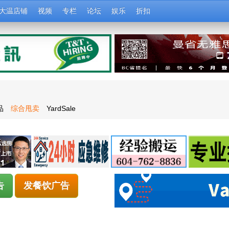
大温店铺
视频
专栏
论坛
娱乐
折扣
品
综合甩卖
YardSale
告
发餐饮广告