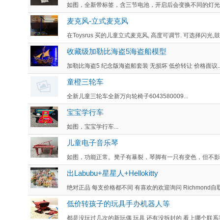
如图，全新带标签，含三节电池，开启后会变换不同的灯光， 
麦克风-立式麦克风
在Toysrus 买的儿童立式麦克风, 高度可调节. 可选择闪光,鼓
收藏级加勒比海盗5海盗船模型
加勒比海盗5 纪念版海盗船套装 无损坏 低价转让 价格面议..
童橙三轮车
全新儿童三轮车全新万向轮椅子6043580009...
宝宝学行车
如图，宝宝学行车...
儿童电子音乐琴
如图，功能正常。凳子有暴裂，琴脚有一只有变色，但不影响
出Labubu+星星人+Hellokitty
绝对正品 每支价格都不同 有喜欢的欢迎询问 Richmond自取.
低价转孩子的玩具手办机器人等
都是没玩过几次的新玩偶 玩具 还有没拆封的 看上哪个联系我 