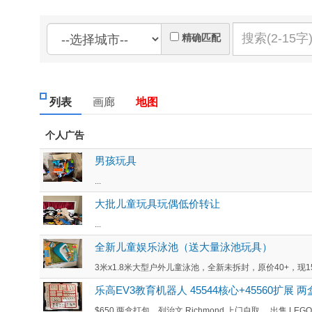
精确匹配
列表
画廊
地图
个人广告
男孩玩具
...
大批儿童玩具玩偶低价转让
...
全新儿童娱乐泳池（送大量泳池玩具）
3米x1.8米大型户外儿童泳池，全新未拆封，原价40+，现15
乐高EV3教育机器人 45544核心+45560扩展 
$650 两盒打包。列治文 Richmond 上门自取。 出售 LEGO Edu