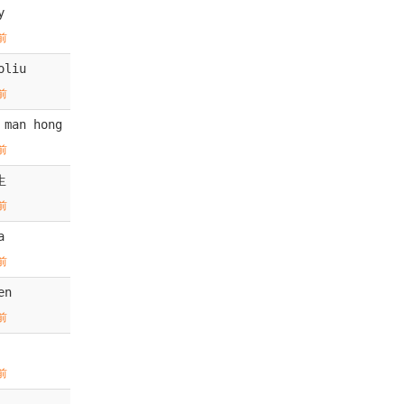
y
前
oliu
前
 man hong
前
生
前
a
前
en
前
前