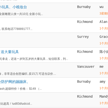
小玩具、小梳妆台
Burnaby
wu
3星期
新雕塑人侠一共10元 全新小玩...
Richmond
Alan
1个月
话7788891777...
Surrey
Grac
1个月
，送大量玩具
Richmond
陈小
1个月
元拿走，还送一岁到五岁的大量玩具，短信联系，列...
Vancouver
me
1个月
常适合创意编织..卖15刀.可适当议价....
安全防护网的蹦蹦床。
Burnaby
amy
1个月
;超级特价！价格： $149 （...
Richmond
Mand
1个月
！\ud83d\udccd...