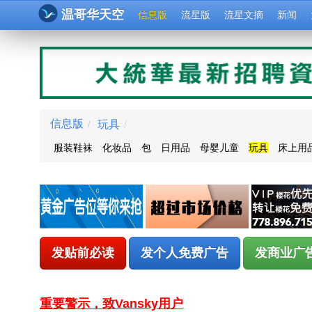
温哥华天空
信息版
流星版
流星文摘
新闻
玩具
/
信息版
/
服装鞋袜
化妆品
包
日用品
母婴儿童
玩具
床上用
发贴前必读
发个人免费广告
发商业广
重要警示，致Vansky用户