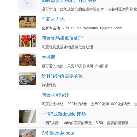
磁吸益智类积木。各类图案
温哥华出一些闭店清仓的磁吸拼装积木，有各种图案和颗粒数
全新木吉他
全新木吉他. $150.00 meiraymond01@gmail.com...
闲置物品超低价处理
闲置玩具及居家物品超低价处理...
大棕熊
很可爱的大熊，只要15刀你就可以抱回家...
玩具转让给需要的你
转让玩具...
闲置拼图转让
闲置拼图转让，200块的3元一盒,500块和1000块的5元一盒
一個7成新double 床墊
一個7成新double的宜家的床墊，$ 50，需要的請聯繫...
7尺高teddy bear