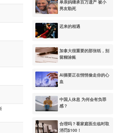
单亲妈继承百万遗产 被小
男友勒死
迟来的相遇
加拿大很重要的那张纸，别
留糊涂账
AI摘要正在悄悄偷走你的心
血
中国人休息 为何会有负罪
感？
斯
合理吗？看家庭医生临时取
消罚$100！