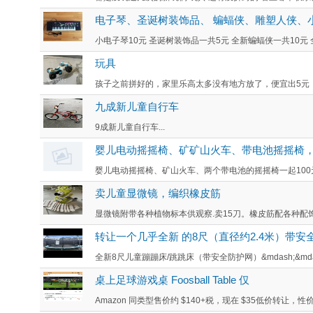
电子琴、圣诞树装饰品、 蝙蝠侠、雕塑人侠、
小电子琴10元 圣诞树装饰品一共5元 全新蝙蝠侠一共10元 全
玩具
孩子之前拼好的，家里乐高太多没有地方放了，便宜出5元，联系电
九成新儿童自行车
9成新儿童自行车...
婴儿电动摇摇椅、矿矿山火车、带电池摇摇椅
婴儿电动摇摇椅、矿山火车、两个带电池的摇摇椅一起100
卖儿童显微镜，编织橡皮筋
显微镜附带各种植物标本供观察.卖15刀。橡皮筋配各种配饰，非
转让一个几乎全新 的8尺（直径约2.4米）带
全新8尺儿童蹦蹦床/跳跳床（带安全防护网）&mdash;&mdash
桌上足球游戏桌 Foosball Table 仅
Amazon 同类型售价约 $140+税，现在 $35低价转让，性价比超高