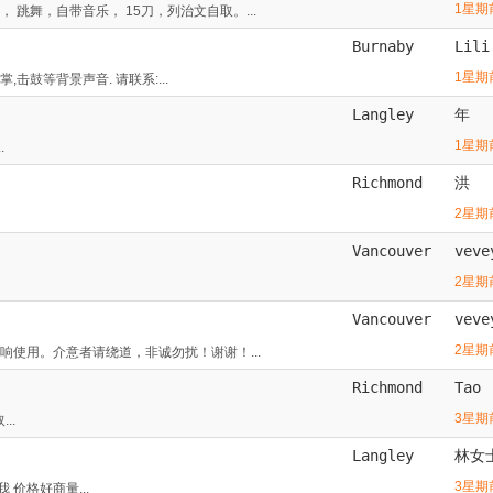
1星期
跳舞，自带音乐， 15刀，列治文自取。...
Burnaby
Lili
1星期
掌,击鼓等背景声音. 请联系:...
Langley
年
1星期
.
Richmond
洪
2星期
Vancouver
veve
2星期
Vancouver
veve
2星期
使用。介意者请绕道，非诚勿扰！谢谢！...
Richmond
Tao
3星期
..
Langley
林女
3星期
价格好商量...