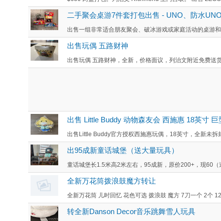
二手聚会桌游7件套打包出售 - UNO、防水U
出售一组非常适合朋友聚会、破冰游戏或家庭活动的桌游和解智
出售玩偶 五路财神
出售玩偶 五路财神，全新，价格面议，列治文附近免费送货，
出售 Little Buddy 动物森友会 西施惠 18英寸 
出售Little Buddy官方授权西施惠玩偶，18英寸，全新未
出95成新童话城堡（送大量玩具）
童话城堡长1.5米高2米左右，95成新，原价200+，现60（
全新万花筒拨浪鼓魔方转让
全新万花筒 儿时回忆 花色可选 拨浪鼓 魔方 7刀一个 2个 12刀 
转全新Danson Decor音乐跳舞雪人玩具