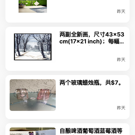
昨天
两副全新画，尺寸43x53
cm(17x21 inch)；每幅
$25两幅一起买$40
昨天
两个玻璃蜡烛瓶，共$7。
昨天
自酿啤酒葡萄酒蓝莓酒等