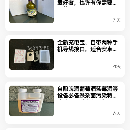
爱好者，也许有你需要的
一共$9
昨天
全新充电宝，自带两种手
机导线接口，适合安卓和
苹果手机$25
昨天
自酿啤酒葡萄酒蓝莓酒等
设备必备杀杂菌污染特别
清洁剂，基本上满瓶。
昨天