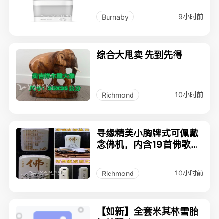
9小时前
Burnaby
综合大甩卖 先到先得
10小时前
Richmond
寻缘精美小胸牌式可佩戴
念佛机，内含19首佛歌佛
号，常念保平安。
10小时前
Richmond
【如新】全套米其林雪胎