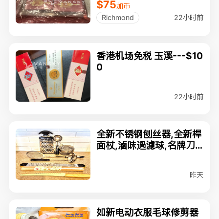
$75
加币
22小时前
Richmond
香港机场免税 玉溪---$10
0
22小时前
全新不锈钢刨丝器,全新桿
面杖,滷味過濾球,名牌刀,
冰淇淋挖勺,等8件$25
昨天
如新电动衣服毛球修剪器