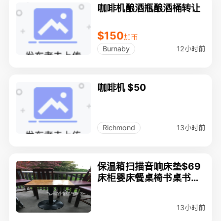
咖啡机酿酒瓶酿酒桶转让
$150
加币
12小时前
Burnaby
咖啡机 $50
13小时前
Richmond
保温箱扫描音响床垫$69
床柜婴床餐桌椅书桌书架
茶几$10三斗柜地毯厨具
$1电壶(拿钱就卖)
13小时前