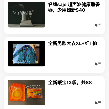
名牌saje 超声波健康熏香
器，少用如新$40
昨天
全新男款大衣XL+红T恤
昨天
全新暖宝13袋，共$8
昨天