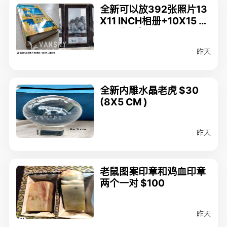
全新可以放392张照片13
X11 INCH相册+10X15 C
M三个像架 $15
昨天
全新内雕水晶老虎 $30
(8X5 CM )
昨天
老鼠图案印章和鸡血印章
两个一对 $100
昨天