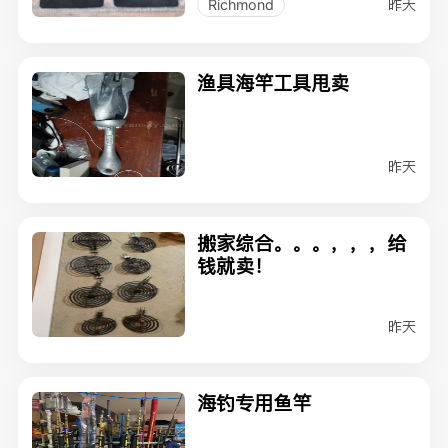
昨天
Richmond
渔具海竿工具甩卖
昨天
搬家综合。。。，，，给
钱就卖！
昨天
海钓专用鱼竿