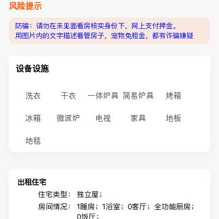
风险提示
防骗：请勿在未见面看房核实身份下，网上支付押金。
用图片内的文字描述看管房子，宠物免租金，都有诈骗嫌疑
设备设施
洗衣
干衣
一体炉具
简易炉具
烤箱
冰箱
微波炉
电视
家具
地板
地毯
出租住宅
住宅类型：
独立屋；
房间情况：
1睡房；1浴室；0客厅；全功能厨房；
0饭厅；