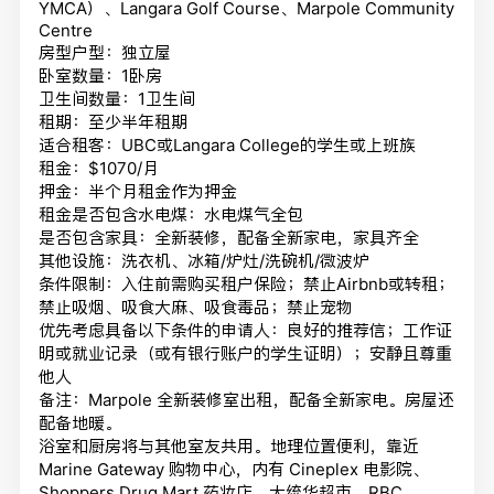
YMCA）、Langara Golf Course、Marpole Community
Centre
房型户型：独立屋
卧室数量：1卧房
卫生间数量：1卫生间
租期：至少半年租期
适合租客：UBC或Langara College的学生或上班族
租金：$1070/月
押金：半个月租金作为押金
租金是否包含水电煤：水电煤气全包
是否包含家具：全新装修，配备全新家电，家具齐全
其他设施：洗衣机、冰箱/炉灶/洗碗机/微波炉
条件限制：入住前需购买租户保险；禁止Airbnb或转租；
禁止吸烟、吸食大麻、吸食毒品；禁止宠物
优先考虑具备以下条件的申请人：良好的推荐信；
工作证
明或就业记录（或有银行账户的学生证明）；安静且尊重
他人
备注：Marpole 全新装修室出租，配备全新家电。房屋还
配备地暖。
浴室和厨房将与其他室友共用。地理位置便利，靠近
Marine Gateway 购物中心，内有 Cineplex 电影院、
Shoppers Drug Mart 药妆店、大统华超市、RBC、