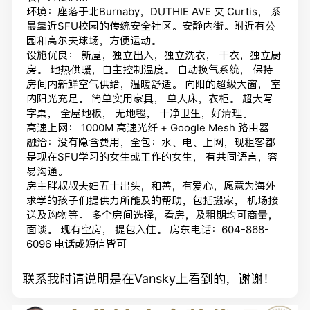
环境：座落于北Burnaby，DUTHIE AVE 夹 Curtis， 系
最靠近SFU校园的传统安全社区。安静内街。附近有公
园和高尔夫球场，方便运动。
设施优良： 新屋，独立出入，独立洗衣， 干衣，独立厨
房。 地热供暖，自主控制温度。 自动换气系统， 保持
房间内新鲜空气供给，温暖舒适。 向阳的超级大窗， 室
内阳光充足。 简单实用家具， 单人床，衣柜。 超大写
字桌， 全屋地板， 无地毯， 干净卫生，好清理。
高速上网： 1000M 高速光纤 + Google Mesh 路由器
融洽：没有隐含费用，全包：水、电、上网，现租客都
是现在SFU学习的女生或工作的女生， 有共同语言，容
易沟通。
房主胖叔叔夫妇五十出头，和善，有爱心，愿意为海外
求学的孩子们提供力所能及的帮助，包括搬家， 机场接
送及购物等。 多个房间选择，看房，及租期均可商量，
面谈。 现有空房， 提包入住。 房东电话：604-868-
6096 电话或短信皆可
联系我时请说明是在Vansky上看到的，谢谢！