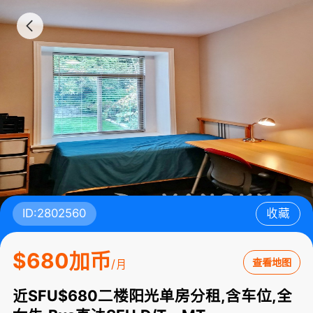
ID:2802560
收藏
$680加币
查看地图
/月
近SFU$680二楼阳光单房分租,含车位,全