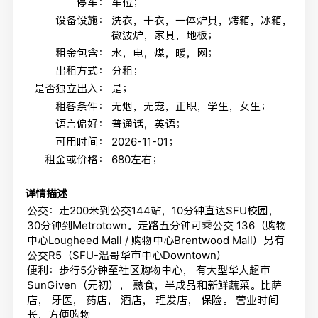
停车：
车位；
设备设施：
洗衣，干衣，一体炉具，烤箱，冰箱，
微波炉，家具，地板；
租金包含：
水，电，煤，暖，网；
出租方式：
分租；
是否独立出入：
是；
租客条件：
无烟，无宠，正职，学生，女生；
语言偏好：
普通话，英语；
可用时间：
2026-11-01；
租金或价格：
680左右；
详情描述
公交：走200米到公交144站，10分钟直达SFU校园，
30分钟到Metrotown。走路五分钟可乘公交 136（购物
中心Lougheed Mall / 购物中心Brentwood Mall）另有
公交R5（SFU-温哥华市中心Downtown）
便利：步行5分钟至社区购物中心， 有大型华人超市
SunGiven（元初）， 熟食，半成品和新鲜蔬菜。比萨
店， 牙医， 药店， 酒店， 理发店， 保险。 营业时间
长，方便购物