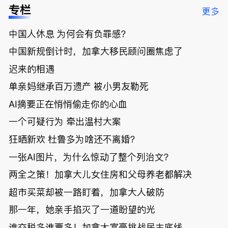
低；免费狂
了；一夜返
被罚1680
曝光；美国
专栏
更多
送50万磅蔬
贫！华人找
刀，公寓惊
夫妻住进殡
菜！大
银行做房贷
现天价罚
仪馆
中国人休息 为何会有负罪感？
温“丑陋土
欠款多出$1
单；房市崩
豆日”冲击
9万；突
盘前兆？加
中国新规倒计时，加拿大移民顾问圈焦虑了
吉尼斯纪
发！无辜男
国租赁市场
录；惨！留
孩温哥华市
恐迎暴跌危
迟来的相遇
学生换汇被
中心被刺身
机！
单亲妈继承百万遗产 被小男友勒死
骗光2万美
亡；
元，还被卷
AI摘要正在悄悄偷走你的心血
入跨国刑案
账户遭封！
一个可疑行为 牵出温村大案
狂晒新欢 杜鲁多为啥还不离婚？
一张AI图片，为什么惊动了整个列治文？
两全之策！加拿大儿女住房和父母养老都解决
超市买菜却被一路盯着，加拿大人破防
那一年，她亲手掐灭了一道盼望的光
谁交税多谁票多！加拿大富豪挑战民主底线