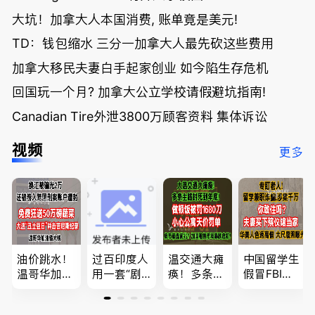
大坑！加拿大人本国消费, 账单竟是美元!
TD：钱包缩水 三分一加拿大人最先砍这些费用
加拿大移民夫妻白手起家创业 如今陷生存危机
回国玩一个月? 加拿大公立学校请假避坑指南!
Canadian Tire外泄3800万顾客资料 集体诉讼
视频
更多
油价跳水！
过百印度人
温交通大瘫
中国留学生
温哥华加油
用一套“剧
痪！多条主
假冒FBI上
省大钱，专
本”，移民
路封死到年
门行骗；泰
家曝还会更
官：太假
底；做顿饭
国高僧丑闻