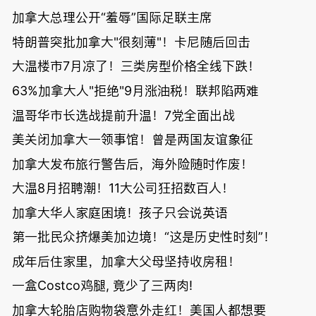
加拿大总理公开“羞辱”国际足联主席
特朗普突批加拿大"很刻薄"！卡尼随后回击
大温楼市7月凉了！三类房型价格全线下跌！
63%加拿大人"拒绝"9月涨油税！联邦陷两难
温哥华市长选战提前升温！7党全面出战
美关闭加拿大一领事馆！曾是两国友谊象征
加拿大发布旅行警告后，海外险随时作废！
大温8月招聘潮！11大公司狂招数百人！
加拿大华人家庭困境！孩子只会说英语
第一批民众挤爆美加边境！“这是历史性时刻”！
成年后住家里，加拿大父母坚持收房租！
一盒Costco鸡腿, 竟少了三两肉!
加拿大轮胎店购物袋意外走红！美国人都想要