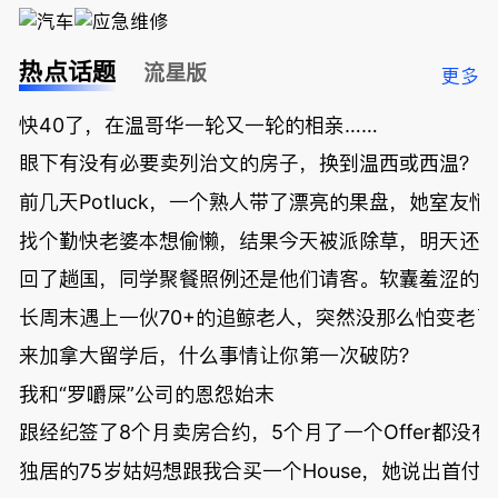
热点话题
流星版
更多
快40了，在温哥华一轮又一轮的相亲……
眼下有没有必要卖列治文的房子，换到温西或西温？
前几天Potluck，一个熟人带了漂亮的果盘，她室友悄
找个勤快老婆本想偷懒，结果今天被派除草，明天还
回了趟国，同学聚餐照例还是他们请客。软囊羞涩的
长周末遇上一伙70+的追鲸老人，突然没那么怕变老了
来加拿大留学后，什么事情让你第一次破防？
我和“罗嚼屎”公司的恩怨始末
跟经纪签了8个月卖房合约，5个月了一个Offer都没
独居的75岁姑妈想跟我合买一个House，她说出首付