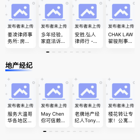
商业移民，
团聚，投资
移民签证
名校申请
移民以及各
、翻译和海
类省提名和
牙认证
技术移民
姜凌律师事
多年经验，
安胜.弘人
CHAK LAW
务所: 房产
家庭法诉
律师行 -
翟骏刑事交
过户专做急
讼, 地产过
（大温地区
通大律师
件。婚姻
户, 遗产认
最大的华人
刑事辩护/
法/公司法/
证，租务纠
律师行、精
民事诉讼/
地产经纪
民事商业诉
纷 普通
干团队、多
房产过户
讼律师
话， 粤
名中、外文
语，列治文
律师、多语
陈卓律师事
种服务、高
务所 (ATA L
效优质、助
aw Corpor
您安心乐
ation)
业、胜劵稳
操)
服务大温哥
May Chen
老牌地产经
楼花转让专
华各地区的
你可信赖的
纪人Tony L
家！公寓销
住宅及商业
山东人，
in 忠于客户
售专家！欢
地产专业持
为你提供全
经验买卖
迎委托，多