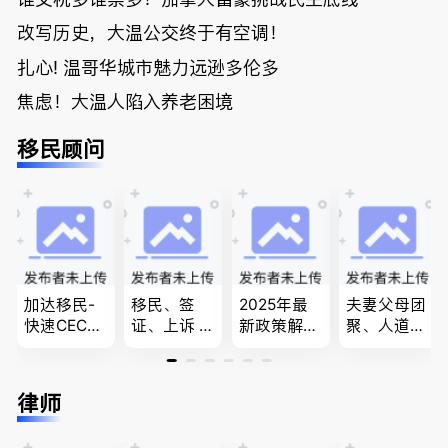
改写历史，大温公交终于有空调！
扎心! 温哥华城市魅力远逊多伦多
焦虑！大温人陷入养老困境
移民顾问
加达移民-
移民、签
2025年最
夫妻父母团
快速CEC&P
证、上诉 --
新政策解
聚、人道移
NP真实工
-”亲自负
读，政府持
民、LMIA
作机会 移
责、全程跟
牌顾问为您
和工签 移
民上诉、家
进”的RCIC-
免费咨询各
民难民上诉
律师
庭团聚，特
IRB持牌移
类疑难签证
疑难问题的
快技术移民
民顾问
问题，夫妻
解决 各类