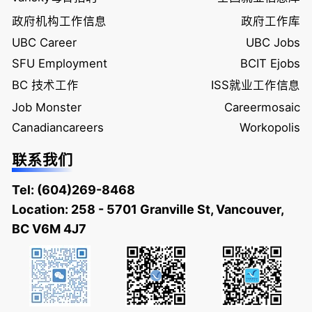
政府机构工作信息
政府工作库
UBC Career
UBC Jobs
SFU Employment
BCIT Ejobs
BC 技术工作
ISS就业工作信息
Job Monster
Careermosaic
Canadiancareers
Workopolis
联系我们
Tel:
(604)269-8468
Location: 258 - 5701 Granville St, Vancouver,
BC V6M 4J7