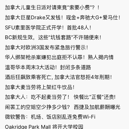
加拿大儿童生日派对请柬竟“索要小费”？！
加拿大巨星Drake又发钱！现金+奔驰大G+爱马仕！
SFU素里医学院正式开学！首批48人！
BC新规生效，这些“坑钱套路”不许随便来！
加拿大对欧洲3国发布紧急旅行警示！
华人绑架枪杀案嫌犯出庭拒不认罪！熟人揭内情
温哥华本周末3大活动！封闭多条道路
酒后狂飙致乘客死亡, 加拿大法官怒拒4年刑期！
加拿大麦当劳将上架红牛饮品！
加拿大人：吃不起麦当劳了！ 快餐比“正餐”还贵!
闹罢工的空姐空少挣多少钱？ 西捷及加航薪酬曝光
微软警告：机场、饭店别乱连免费Wi-Fi
Oakridge Park Mall 将开大学校园