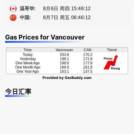
牌地产经纪
方位的地产
提供高额返
种佣金方
Sophia Fan
服务
佣
案！
8月6日 周四 15:46:12
温哥华:
房屋买卖,
8月7日 周五 06:46:12
中国:
资产规划管
理
Gas Prices for Vancouver
Time
Vancouver
CAN
Trend
Today
203.6
170.2
Yesterday
198.1
172.8
One Week Ago
199.0
177.8
One Month Ago
189.0
161.8
One Year Ago
163.1
137.5
Provided by
GasBuddy.com
今日汇率