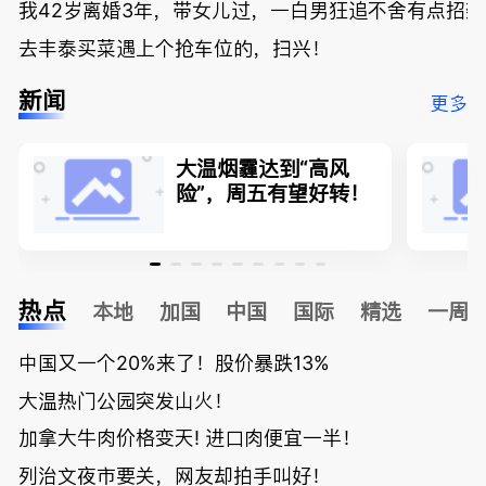
我42岁离婚3年，带女儿过，一白男狂追不舍有点招
去丰泰买菜遇上个抢车位的，扫兴！
新闻
更多
大温烟霾达到“高风
险”，周五有望好转！
热点
本地
加国
中国
国际
精选
一周
中国又一个20%来了！股价暴跌13%
大温热门公园突发山火！
加拿大牛肉价格变天! 进口肉便宜一半！
列治文夜市要关，网友却拍手叫好！