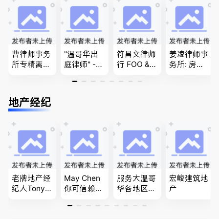
民和魁北克
移民签证
商业移民，
PEQ60472
、翻译和海
名校申请
08731
牙认证
曹律师事务
"温哥华出
符昌文律师
姜凌律师事
所专精离
庭律师" -
行 FOO & C
务所: 房产
婚，分居及
华夏律师事
OMPANY-
过户专做急
婚前协议，
务所 - 劳动
家庭法, 离
件。婚姻
经济纠纷，
法， 建
婚/财产分
法/公司法/
地产经纪
財產分割，
筑， 人身
配, 子女抚
民事商业诉
地产及生意
伤害，商业
养, 刑事法
讼律师
买卖
纠纷，审判
辩护
老牌地产经
May Chen
服务大温哥
宏峻建筑地
纪人Tony L
你可信赖的
华各地区的
产
in 忠于客户
山东人，
住宅及商业
经验买卖
为你提供全
地产专业持