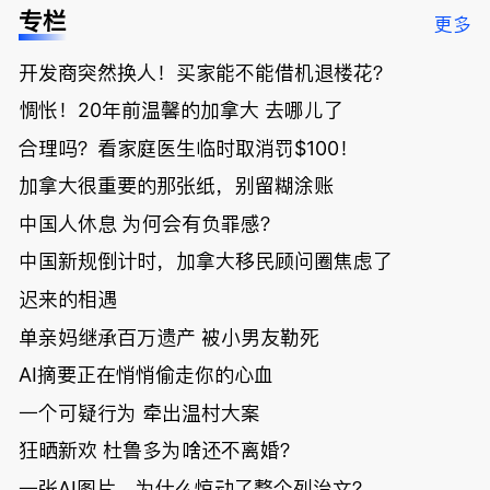
低；免费狂
了；一夜返
被罚1680
曝光；美国
专栏
更多
送50万磅蔬
贫！华人找
刀，公寓惊
夫妻住进殡
菜！大
银行做房贷
现天价罚
仪馆
开发商突然换人！买家能不能借机退楼花？
温“丑陋土
欠款多出$1
单；房市崩
豆日”冲击
9万；突
盘前兆？加
惆怅！20年前温馨的加拿大 去哪儿了
吉尼斯纪
发！无辜男
国租赁市场
录；惨！留
孩温哥华市
恐迎暴跌危
合理吗？看家庭医生临时取消罚$100！
学生换汇被
中心被刺身
机！
加拿大很重要的那张纸，别留糊涂账
骗光2万美
亡；
元，还被卷
中国人休息 为何会有负罪感？
入跨国刑案
账户遭封！
中国新规倒计时，加拿大移民顾问圈焦虑了
迟来的相遇
单亲妈继承百万遗产 被小男友勒死
AI摘要正在悄悄偷走你的心血
一个可疑行为 牵出温村大案
狂晒新欢 杜鲁多为啥还不离婚？
一张AI图片，为什么惊动了整个列治文？