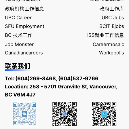
政府机构工作信息
政府工作库
UBC Career
UBC Jobs
SFU Employment
BCIT Ejobs
BC 技术工作
ISS就业工作信息
Job Monster
Careermosaic
Canadiancareers
Workopolis
联系我们
Tel:
(604)269-8468
,
(604)537-9766
Location: 258 - 5701 Granville St, Vancouver,
BC V6M 4J7