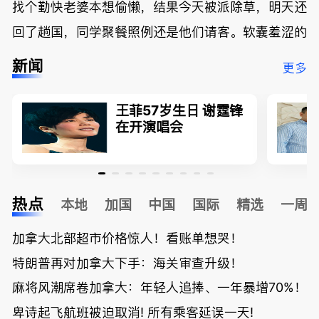
找个勤快老婆本想偷懒，结果今天被派除草，明天还
回了趟国，同学聚餐照例还是他们请客。软囊羞涩的
新闻
更多
王菲57岁生日 谢霆锋
在开演唱会
热点
本地
加国
中国
国际
精选
一周
加拿大北部超市价格惊人！看账单想哭！
特朗普再对加拿大下手：海关审查升级！
麻将风潮席卷加拿大：年轻人追捧、一年暴增70%！
卑诗起飞航班被迫取消! 所有乘客延误一天!