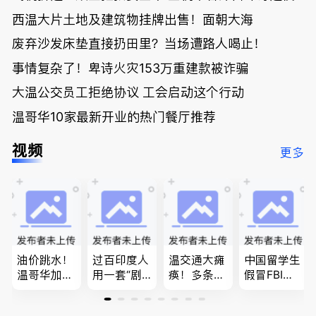
西温大片土地及建筑物挂牌出售！面朝大海
废弃沙发床垫直接扔田里？当场遭路人喝止！
事情复杂了！卑诗火灾153万重建款被诈骗
大温公交员工拒绝协议 工会启动这个行动
温哥华10家最新开业的热门餐厅推荐
视频
更多
油价跳水！
过百印度人
温交通大瘫
中国留学生
温哥华加油
用一套“剧
痪！多条主
假冒FBI上
省大钱，专
本”，移民
路封死到年
门行骗；泰
家曝还会更
官：太假
底；做顿饭
国高僧丑闻