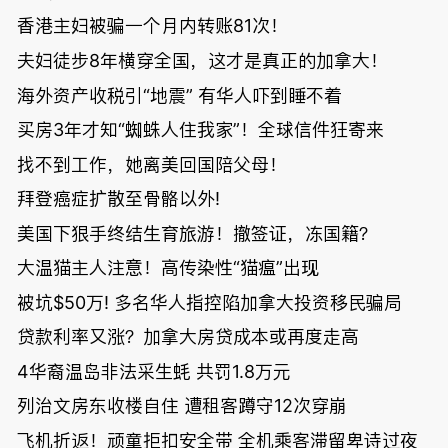
香港主妇被骗一个月内转账81次！
夫妇徒步8年横穿全国，这才是真正的加拿大！
海外资产收税引“地震” 有华人吓到睡不着
买房3年才知“蜘蛛人住我家”！全球信件狂寄来
找不到工作，她离美回国陪父母！
拜登癌症扩散至骨骼以外!
美国下狠手终结生育旅游！撤签证，冻国籍？
大温猫主人注意！高传染性“猫瘟”出现
被坑$50万! 多名华人指控陷加拿大投资移民骗局
贷款利率又涨？加拿大房贷成本或再度走高
4华裔温岛非法采生蚝 共罚1.8万元
列治文房东收楼自住 遭租客蹲守12次穿崩
飞机折返！顽童拒扣安全带 全机乘客滞留卑诗过夜