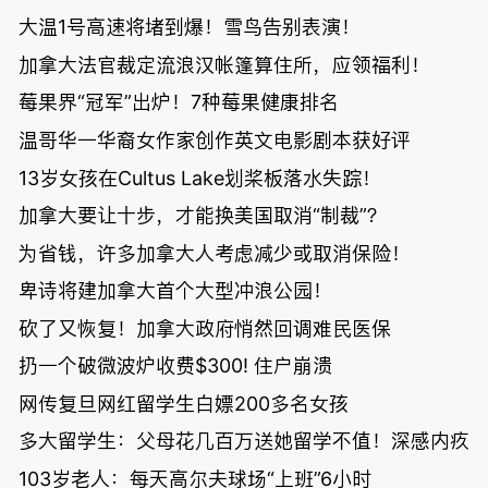
大温1号高速将堵到爆！雪鸟告别表演！
加拿大法官裁定流浪汉帐篷算住所，应领福利！
莓果界“冠军”出炉！7种莓果健康排名
温哥华一华裔女作家创作英文电影剧本获好评
13岁女孩在Cultus Lake划桨板落水失踪！
加拿大要让十步，才能换美国取消“制裁”？
为省钱，许多加拿大人考虑减少或取消保险！
卑诗将建加拿大首个大型冲浪公园！
砍了又恢复！加拿大政府悄然回调难民医保
扔一个破微波炉收费$300! 住户崩溃
网传复旦网红留学生白嫖200多名女孩
多大留学生：父母花几百万送她留学不值！深感内疚
103岁老人：每天高尔夫球场“上班”6小时