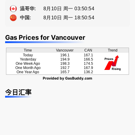
提供高额返
方位的地产
牌地产经纪
佣
服务
Sophia Fan
8月10日 周一 03:50:54
温哥华:
房屋买卖,
8月10日 周一 18:50:54
中国:
资产规划管
理
Gas Prices for Vancouver
Time
Vancouver
CAN
Trend
Today
196.1
167.1
Yesterday
194.9
166.5
One Week Ago
198.3
174.5
One Month Ago
192.7
167.9
One Year Ago
165.7
136.2
Provided by
GasBuddy.com
今日汇率