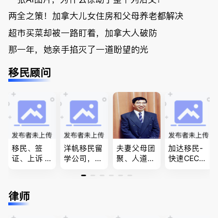
两全之策！加拿大儿女住房和父母养老都解决
超市买菜却被一路盯着，加拿大人破防
那一年，她亲手掐灭了一道盼望的光
移民顾问
移民、签
洋帆移民留
夫妻父母团
加达移民-
证、上诉 --
学公司，精
聚、人道移
快速CEC&P
-”亲自负
做旅游转学
民、LMIA
NP真实工
责、全程跟
签各类签证
和工签 移
作机会 移
进”的RCIC-
留学转学，
民难民上诉
民上诉、家
律师
IRB持牌移
BCPNP，E
疑难问题的
庭团聚，特
民顾问
E，团聚移
解决 各类
快技术移民