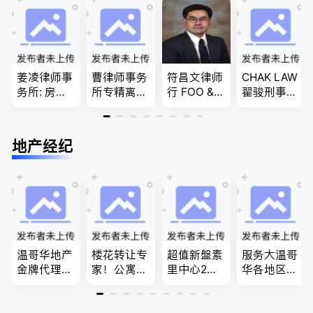
商业移民，
移民签证
团聚，投资
民和魁北克
名校申请
、翻译和海
移民以及各
PEQ60472
牙认证
类省提名和
08731
技术移民
姜凌律师事
曹律师事务
符昌文律师
CHAK LAW
务所: 房产
所专精离
行 FOO & C
翟骏刑事交
过户专做急
婚，分居及
OMPANY-
通大律师
件。婚姻
婚前协议，
家庭法, 离
刑事辩护/
法/公司法/
经济纠纷，
婚/财产分
民事诉讼/
地产经纪
民事商业诉
財產分割，
配, 子女抚
房产过户
讼律师
地产及生意
养, 刑事法
买卖
温哥华地产
楼花转让专
超值新盤素
服务大温哥
金牌代理经
家！公寓销
里中心2房1
华各地区的
纪人(买，
售专家！欢
廳1書房高
住宅及商业
卖，建）-
迎委托，多
級公寓，So
地产专业持