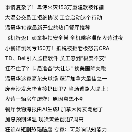
事情复杂了！卑诗火灾153万重建款被诈骗
大温公交员工拒绝协议 工会启动这个行动
温哥华10家最新开业的热门餐厅推荐
飞机折返！顽童拒扣安全带 全机乘客滞留卑诗过夜
小餐馆倒闭亏150万！抵税被拒老板怒告CRA
TD、Bell引入监控软件 员工感到“极度不安”
扛不住了？卡尼准备“大让步” 换美国降关税
温哥华这家高尔夫球场 获评加拿大最佳之一
废弃沙发床垫直接扔田里？当场遭路人喝止！
卑诗一辆房车爆炸！原因意想不到
餐厅食物海报由AI生成! 加拿大网友骂翻了
加息预期降温 现货黄金创逾7周高
狂追AI短剧恐陷脑腐 专家：可影响认知能力