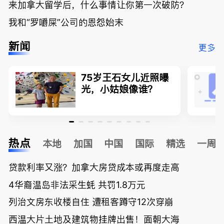
来加拿大留学后，什么事情让你第一次破防？
我和“罗嚼屎”公司的恩怨始末
新闻
更多
75岁王石女儿近照曝
光，小姑娘像谁？
热点
本地
加国
中国
国际
精选
一周
贷款利率又涨？加拿大房贷成本或再度走高
4华裔温岛非法采生蚝 共罚1.8万元
列治文房东收楼自住 遭租客蹲守12次穿崩
西温大片土地及建筑物挂牌出售！面朝大海