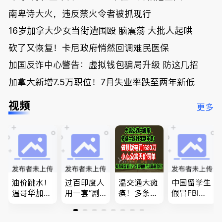
南卑诗大火，违反禁火令者被抓现行
16岁加拿大少女当街遭围殴 脑震荡 大批人起哄
砍了又恢复！卡尼政府悄然回调难民医保
加国反诈中心警告：虚拟钱包骗局升级 防这几招
加拿大新增7.5万职位！7月失业率跌至两年新低
视频
更多
油价跳水！
过百印度人
温交通大瘫
中国留学生
温哥华加油
用一套“剧
痪！多条主
假冒FBI上
省大钱，专
本”，移民
路封死到年
门行骗；泰
家曝还会更
官：太假
底；做顿饭
国高僧丑闻