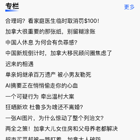
低；免费狂
了；一夜返
被罚1680
曝光；美国
专栏
更多
送50万磅蔬
贫！华人找
刀，公寓惊
夫妻住进殡
菜！大
银行做房贷
现天价罚
仪馆
合理吗？看家庭医生临时取消罚$100！
温“丑陋土
欠款多出$1
单；房市崩
豆日”冲击
9万；突
盘前兆？加
加拿大很重要的那张纸，别留糊涂账
吉尼斯纪
发！无辜男
国租赁市场
录；惨！留
孩温哥华市
恐迎暴跌危
中国人休息 为何会有负罪感？
学生换汇被
中心被刺身
机！
中国新规倒计时，加拿大移民顾问圈焦虑了
骗光2万美
亡；
元，还被卷
迟来的相遇
入跨国刑案
账户遭封！
单亲妈继承百万遗产 被小男友勒死
AI摘要正在悄悄偷走你的心血
一个可疑行为 牵出温村大案
狂晒新欢 杜鲁多为啥还不离婚？
一张AI图片，为什么惊动了整个列治文？
两全之策！加拿大儿女住房和父母养老都解决
超市买菜却被一路盯着，加拿大人破防