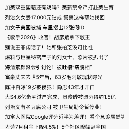
加美双重国籍还有戏吗？美新禁令严打赴美生育
列治文女丢17,000元钻戒 警察这样帮她找回
加女子美国被捕 车里搜出12张假ID
《歌手2026》收官！胡彦斌拿下歌王
别说王菲闲话了！她和张柏芝没可比性
爆料与巨星秘密产子的刘女士，照片被扒出了
海清素颜聚会引讨论！被吐槽“瘦脱相”
富豪丈夫去世5年后，63岁毛阿敏现状曝光
陈冲自曝19岁被侵犯！隐忍43年才开口
大S4.6亿豪宅过户完成，具俊晔被曝分得约1.5亿
列治文有名豆腐公司 被卫生局勒令暂停业！
加拿大医院Google评分近半为差评！看个急诊居然等了
卑诗7月租金下降4.5%！5个社区降幅冠全国