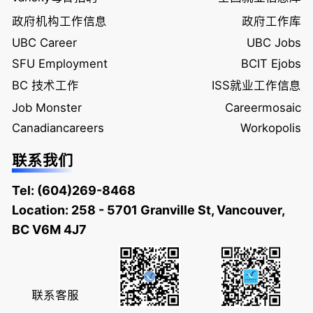
政府机构工作信息
政府工作库
UBC Career
UBC Jobs
SFU Employment
BCIT Ejobs
BC 技术工作
ISS就业工作信息
Job Monster
Careermosaic
Canadiancareers
Workopolis
联系我们
Tel:
(604)269-8468
Location: 258 - 5701 Granville St, Vancouver,
BC V6M 4J7
联系客服