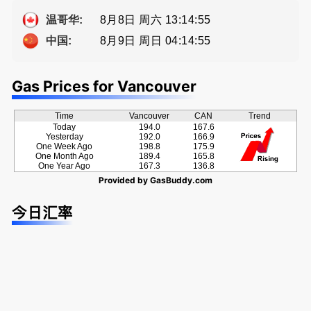
Eddy 您诚
种佣金方
ng電話 778
牌地产经纪
恳的朋友
案！
-689-5519
Sophia Fan
8月8日 周六 13:14:56
温哥华:
房屋买卖,
8月9日 周日 04:14:56
中国:
资产规划管
理
Gas Prices for Vancouver
Time
Vancouver
CAN
Trend
Today
194.0
167.6
Yesterday
192.0
166.9
One Week Ago
198.8
175.9
One Month Ago
189.4
165.8
One Year Ago
167.3
136.8
Provided by
GasBuddy.com
今日汇率