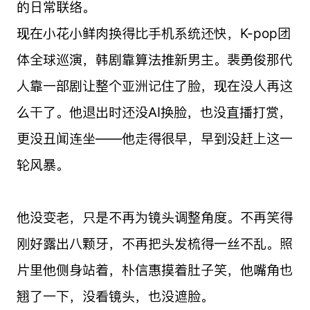
的日常联络。
现在小花小鲜肉换得比手机系统还快，K-pop团
体全球巡演，韩剧靠算法推新男主。裴勇俊那代
人靠一部剧让整个亚洲记住了脸，现在没人再这
么干了。他退出时还没AI换脸，也没直播打赏，
更没丑闻连坐——他走得很早，早到没赶上这一
轮风暴。
他没变老，只是不再为镜头调整角度。不再笑得
刚好露出八颗牙，不再把头发梳得一丝不乱。照
片里他侧身站着，朴信惠摸着肚子笑，他嘴角也
翘了一下，没看镜头，也没遮脸。