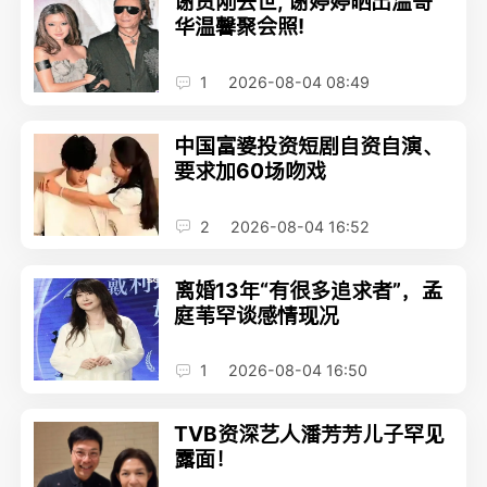
谢贤刚去世, 谢婷婷晒出温哥
华温馨聚会照!
1
2026-08-04 08:49
中国富婆投资短剧自资自演、
要求加60场吻戏
2
2026-08-04 16:52
离婚13年“有很多追求者”，孟
庭苇罕谈感情现况
1
2026-08-04 16:50
TVB资深艺人潘芳芳儿子罕见
露面！