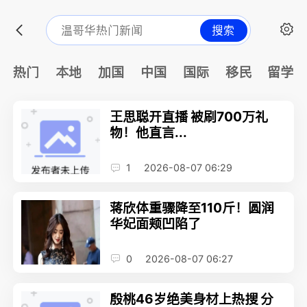
搜索
热门
本地
加国
中国
国际
移民
留学
王思聪开直播 被刷700万礼
物！他直言...
1
2026-08-07 06:29
蒋欣体重骤降至110斤！圆润
华妃面颊凹陷了
0
2026-08-07 06:27
殷桃46岁绝美身材上热搜 分