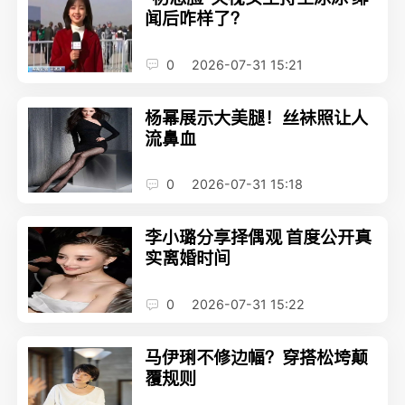
闻后咋样了？
0
2026-07-31 15:21
杨幂展示大美腿！丝袜照让人
流鼻血
0
2026-07-31 15:18
李小璐分享择偶观 首度公开真
实离婚时间
0
2026-07-31 15:22
马伊琍不修边幅？穿搭松垮颠
覆规则