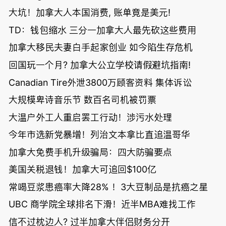
大坑！加拿大人本国消费, 账单竟是美元!
TD：钱包缩水 三分一加拿大人最先砍这些费用
加拿大移民夫妻白手起家创业 如今陷生存危机
回国玩一个月? 加拿大公立学校请假避坑指南!
Canadian Tire外泄3800万顾客资料 集体诉讼
大规模卑诗音乐节 数百名司机被罚票
大温户外工人重启罢工行动！涉污水处理
今年市选新党暴增！列治文本拿比直追温哥华
加拿大免费手机升级骗局：四大防骗要点
美国关税退钱！加拿大可追回$100亿
常喝豆浆患癌率大降28% ！3大豆制品是抗癌之星
UBC 商学院全球排名下滑！近半MBA难找工作
信不过枕边人? 过半加拿大伴侣财务分开