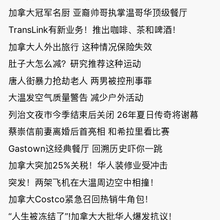
加拿大冠军名厨 亚裔帅哥执掌温哥华顶级餐厅
TransLink有新业务！推出咖啡、茶和啤酒！
加拿大人外出旅行 这种情况保险失效
肚子大怎么减？研究推荐这种运动
唐人街暴力抢劫老人 两男被控刑事罪
大温发空气质量警告 减少户外活动
列治文夜市今季结束后关闭 26年夏日传奇将谢幕
蔡崇信前妻离婚后首亮相 和希拉里看比赛
Gastown这经典餐厅 回溯历史吓你一跳
加拿大突加25%关税！华人装修业受冲击
突发！两架飞机在大温周边空中相撞！
加拿大Costco紧急召回热销牛角包！
“人生被冻结了”!加拿大大批华人爆发抗议！