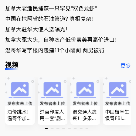
加拿大老渔民捕获一只罕见"双色龙虾"
中国在挖阿省的石油管道? 真相复杂!
加拿大驻华大使人选曝光！
加拿大冤大头，自种农产低价卖美再高价进口！
温哥华写字楼内违建11个小隔间 两男被罚
视频
更多
油价跳水！
过百印度人
温交通大瘫
中国留学生
温哥华加油
用一套“剧
痪！多条主
假冒FBI上
省大钱，专
本”，移民
路封死到年
门行骗；泰
家曝还会更
官：太假
底；做顿饭
国高僧丑闻