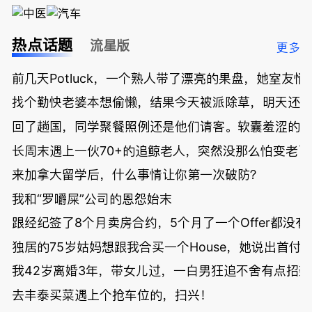
热点话题
流星版
更多
前几天Potluck，一个熟人带了漂亮的果盘，她室友悄
找个勤快老婆本想偷懒，结果今天被派除草，明天还
回了趟国，同学聚餐照例还是他们请客。软囊羞涩的
长周末遇上一伙70+的追鲸老人，突然没那么怕变老了
来加拿大留学后，什么事情让你第一次破防？
我和“罗嚼屎”公司的恩怨始末
跟经纪签了8个月卖房合约，5个月了一个Offer都没
独居的75岁姑妈想跟我合买一个House，她说出首付
我42岁离婚3年，带女儿过，一白男狂追不舍有点招
去丰泰买菜遇上个抢车位的，扫兴！