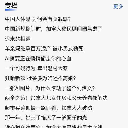
低；免费狂
了；一夜返
被罚1680
曝光；美国
专栏
更多
送50万磅蔬
贫！华人找
刀，公寓惊
夫妻住进殡
菜！大
银行做房贷
现天价罚
仪馆
中国人休息 为何会有负罪感？
温“丑陋土
欠款多出$1
单；房市崩
豆日”冲击
9万；突
盘前兆？加
中国新规倒计时，加拿大移民顾问圈焦虑了
吉尼斯纪
发！无辜男
国租赁市场
录；惨！留
孩温哥华市
恐迎暴跌危
迟来的相遇
学生换汇被
中心被刺身
机！
单亲妈继承百万遗产 被小男友勒死
骗光2万美
亡；
元，还被卷
AI摘要正在悄悄偷走你的心血
入跨国刑案
账户遭封！
一个可疑行为 牵出温村大案
狂晒新欢 杜鲁多为啥还不离婚？
一张AI图片，为什么惊动了整个列治文？
两全之策！加拿大儿女住房和父母养老都解决
超市买菜却被一路盯着，加拿大人破防
那一年，她亲手掐灭了一道盼望的光
谁交税多谁票多！加拿大富豪挑战民主底线