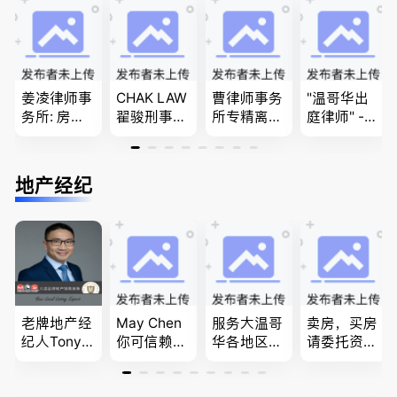
团聚，投资
商业移民，
民和魁北克
移民以及各
名校申请
PEQ60472
类省提名和
08731
技术移民
姜凌律师事
CHAK LAW
曹律师事务
"温哥华出
务所: 房产
翟骏刑事交
所专精离
庭律师" -
过户专做急
通大律师
婚，分居及
华夏律师事
件。婚姻
刑事辩护/
婚前协议，
务所 - 劳动
法/公司法/
民事诉讼/
经济纠纷，
法， 建
地产经纪
民事商业诉
房产过户
財產分割，
筑， 人身
讼律师
地产及生意
伤害，商业
买卖
纠纷，审判
辩护
老牌地产经
May Chen
服务大温哥
卖房，买房
纪人Tony L
你可信赖的
华各地区的
请委托资深
in 忠于客户
山东人，
住宅及商业
地产经纪人
经验买卖
为你提供全
地产专业持
Summer Sh