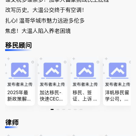
改写历史，大温公交终于有空调！
扎心! 温哥华城市魅力远逊多伦多
焦虑！大温人陷入养老困境
移民顾问
2025年最
加达移民-
移民、签
洋帆移民留
新政策解
快速CEC&P
证、上诉 --
学公司，精
读，政府持
NP真实工
-”亲自负
做旅游转学
牌顾问为您
作机会 移
责、全程跟
签各类签证
免费咨询各
民上诉、家
进”的RCIC-
留学转学，
律师
类疑难签证
庭团聚，特
IRB持牌移
BCPNP，E
问题，夫妻
快技术移民
民顾问
E，团聚移