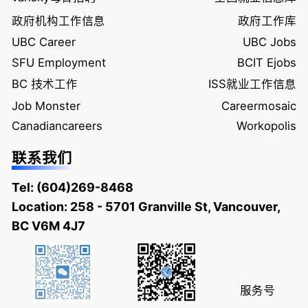
政府机构工作信息
政府工作库
UBC Career
UBC Jobs
SFU Employment
BCIT Ejobs
BC 技术工作
ISS就业工作信息
Job Monster
Careermosaic
Canadiancareers
Workopolis
联系我们
Tel:
(604)269-8468
Location: 258 - 5701 Granville St, Vancouver,
BC V6M 4J7
服务号