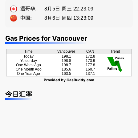
提供高额返
方位的地产
牌地产经纪
a， 五星好
佣
服务
Sophia Fan
评
8月5日 周三 22:23:10
温哥华:
房屋买卖,
8月6日 周四 13:23:10
中国:
资产规划管
理
Gas Prices for Vancouver
Time
Vancouver
CAN
Trend
Today
198.1
172.8
Yesterday
198.8
173.9
One Week Ago
198.7
177.8
One Month Ago
185.6
160.7
One Year Ago
163.5
137.1
Provided by
GasBuddy.com
今日汇率