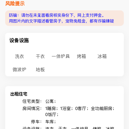
风险提示
防骗：请勿在未见面看房核实身份下，网上支付押金。
用图片内的文字描述看管房子，宠物免租金，都有诈骗嫌疑
设备设施
洗衣
干衣
一体炉具
烤箱
冰箱
微波炉
地板
出租住宅
住宅类型：
公寓；
房间情况：
1睡房；1浴室；0客厅；全功能厨房；
0饭厅；
停车：
车库；
设备设施：
洗衣，干衣，一体炉具，烤箱，冰箱，