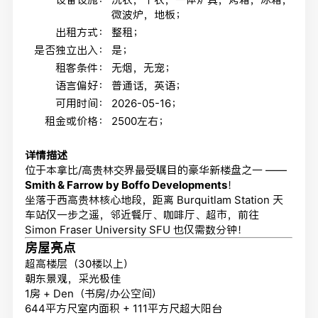
微波炉，地板；
出租方式：
整租；
是否独立出入：
是；
租客条件：
无烟，无宠；
语言偏好：
普通话，英语；
可用时间：
2026-05-16；
租金或价格：
2500左右；
详情描述
位于本拿比/高贵林交界最受瞩目的豪华新楼盘之一 ——
Smith & Farrow by
Boffo Developments
！
坐落于西高贵林核心地段，距离
Burquitlam Station
天
车站仅一步之遥，邻近餐厅、咖啡厅、超市，前往
Simon Fraser University
SFU 也仅需数分钟！
房屋亮点
超高楼层（30楼以上）
朝东景观，采光极佳
1房 + Den（书房/办公空间）
644平方尺室内面积 + 111平方尺超大阳台