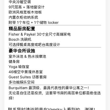
中央冷暖空调
9尺层高 + 落地窗设计
欧洲风格宽板木地板
内置衣柜收纳系统
附带 1个车位 + 1个储物 locker
精品厨房配置
Fisher & Paykel 30寸全尺寸高端家电
Bosch 洗碗机
可选择餐桌高度或吧台高度设计
豪华会所设施
室外泳池 & 热水按摩池
健身房
Yoga 瑜伽室
46楼空中景观休息室
Guest Suites 访客套房
多功能娱乐空间
Burquitlam 最顶级、最具代表性的豪华公寓之一！
无论是自住还是投资，这套带书房的高层单位都是绝佳选
择！
联系我时请说明是在Vansky上看到的，谢谢！