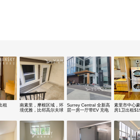
出租
南素里，摩根区域，环
Surrey Central 全新高
素里市中心豪
境优雅，比邻高尔夫球
层一房一厅带EV 充电
房1卫出租$1
场，有房出租
桩车位
全套家具，背