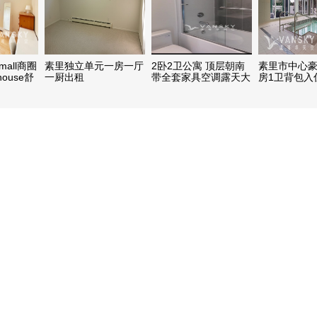
 mall商圈
素里独立单元一房一厅
2卧2卫公寓 顶层朝南
素里市中心豪
ouse舒
一厨出租
带全套家具空调露天大
房1卫背包入
租
阳台衣帽间送车位储物
具
间/近2大统华