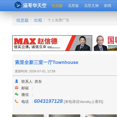
温哥华天空
信息版
流星版
流星文摘
新闻
信息版
出租
个人免费广告
/
/
索里全新三室一厅Townhouse
更新时间: 2026-07-01, 12:58
联系人:
房东
邮箱 :
微信 :
6043197128
电话 :
[来电请说Vansky上看到]