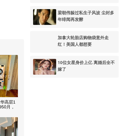
梁朝伟躲过私生子风波 尘封多
年绯闻再发酵
加拿大轮胎店购物袋意外走
红！美国人都想要
10位女星身价上亿 离婚后全不
嫁了
华高层1
950月，
包入住!