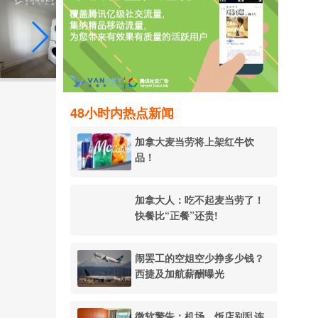
48小时内热点新闻
加拿大麦当劳将上架红牛饮
品！
加拿大人：吃不起麦当劳了！
快餐比“正餐”还贵!
闹罢工的空姐空少挣多少钱？
西捷及加航薪酬曝光
微软警告：机场、饭店别乱连