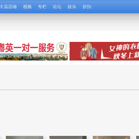
大温店铺
视频
专栏
论坛
娱乐
折扣