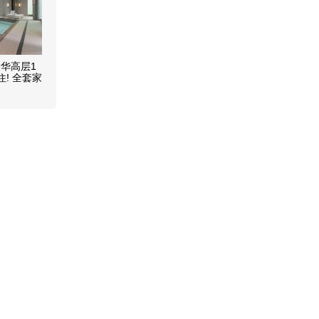
华高层1
住! 全套家