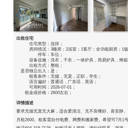
出租住宅
住宅类型：
连排；
房间情况：
3睡房；2浴室；1客厅；全功能厨房；1
停车：
车位；
设备设施：
洗衣，干衣，一体炉具，简易炉具，烤箱
出租方式：
整租；
是否独立出入：
是；
租客条件：
无烟，无宠，正职，学生；
语言偏好：
普通话，广东话，英语；
可用时间：
2026-07-01；
租金或价格：
2600左右；
详情描述
要求无烟无宠无大麻，适合爱清洁、无不良嗜好、喜安静、
月租2600。租客需自付电费、网费和搬家费。希望可7月1号
电话604-319-7128，如电话无人接听，请短信联系，谢谢