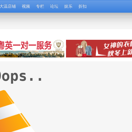
大温店铺
视频
专栏
论坛
娱乐
折扣
Oops..