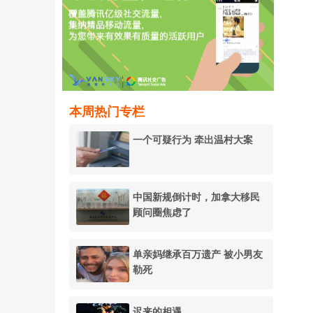
本周热门专栏
一个可疑行为 牵出温村大案
中国新规倒计时，加拿大移民
顾问圈焦虑了
单亲妈继承百万遗产 被小男友
勒死
迟来的相遇