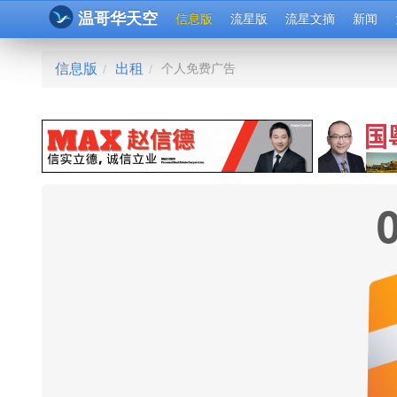
温哥华天空
信息版
流星版
流星文摘
新闻
信息版
出租
个人免费广告
/
/