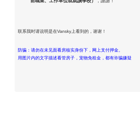
前職業、工作單位或就讀學校）
，謝謝！
联系我时请说明是在Vansky上看到的，谢谢！
防骗：请勿在未见面看房核实身份下，网上支付押金。
用图片内的文字描述看管房子，宠物免租金，都有诈骗嫌疑
Vansky Copyright