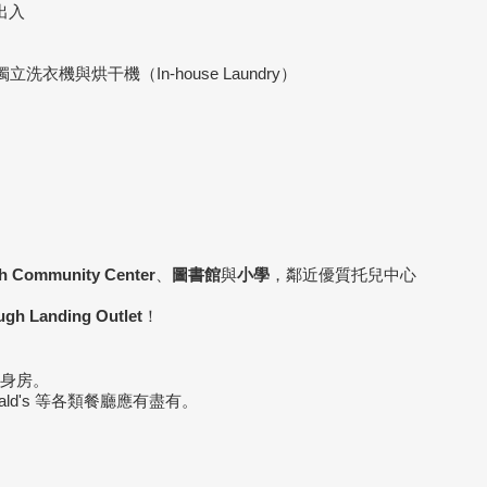
出入
機與烘干機（In-house Laundry）
h Community Center
、
圖書館
與
小學
，鄰近優質托兒中心
gh Landing Outlet
！
健身房。
Donald's 等各類餐廳應有盡有。