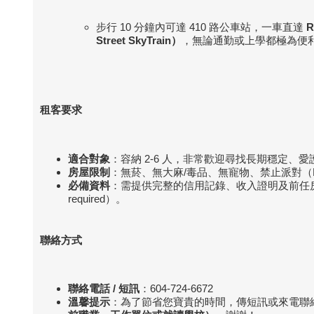
步行 10 分鐘內可達 410 路公車站，一車直達
R
Street SkyTrain
）
，無論通勤或上學都極為便
租客要求
適合對象
：容納 2-6 人，非常歡迎尋找長期穩定、
房屋限制
：無菸、無大麻/毒品、無寵物、禁止派對（No smoking
必備資料
：需提供完整的信用記錄、收入證明及前任房東/雇主推薦人資
required）。
聯絡方式
聯絡電話 /
短訊
：604-724-6672
溫馨提示
：為了節省您寶貴的時間，傳短訊或來電聯