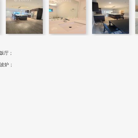
1饭厅；
波炉；