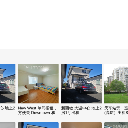
心 地上2
New West 单间招租，
新西敏 大温中心 地上2
天车站旁一
方便去 Downtown 和
房1厅出租
(高层）出租$1
Richmond