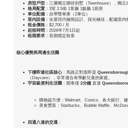
房型戶型
：三層獨立聯排別墅（Townhouse），獨立
格局配置
：3室 2.5衛 1客廳 1飯廳 1廚房
車位配備
：自帶雙車庫（2車位）
室內設備
：全屋現代極簡設計、採光極佳，配備室內獨立洗衣
租金價格
：$2,700 / 月
起租時間
：2026年7月1日起
租期要求
：長期穩定租客
核心優勢與周邊生活圈
下樓即達社區核心
：馬路正對面即是
Queensboroug
（Daycare），非常適合有學齡兒童的家庭。
宇宙級便利生活圈
：開車僅
2
分鐘
直達
Queensborou
購物超方便：Walmart、Costco、各大銀行、
美食豐富：Starbucks、Bubble Waffle、Mc
四通八達的交通
：