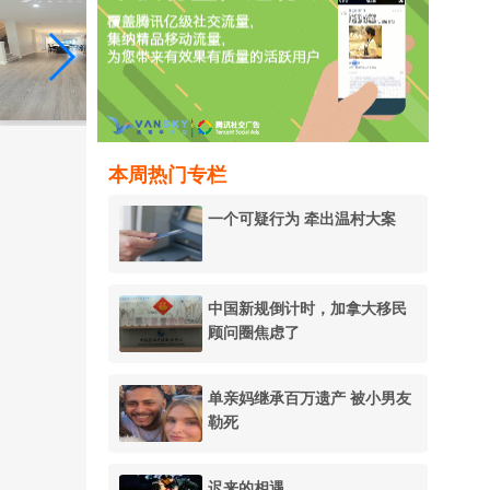
本周热门专栏
一个可疑行为 牵出温村大案
中国新规倒计时，加拿大移民
顾问圈焦虑了
单亲妈继承百万遗产 被小男友
勒死
迟来的相遇