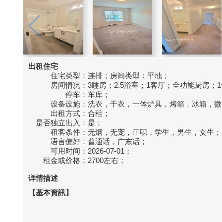
出租住宅
住宅类型：
连排；房间类型：平地；
房间情况：
3睡房；2.5浴室；1客厅；全功能厨房；
停车：
车库；
设备设施：
洗衣，干衣，一体炉具，烤箱，冰箱，微
出租方式：
合租；
是否独立出入：
是；
租客条件：
无烟，无宠，正职，学生，男生，女生；
语言偏好：
普通话，广东话；
可用时间：
2026-07-01；
租金或价格：
2700左右；
详情描述
【基本資訊】