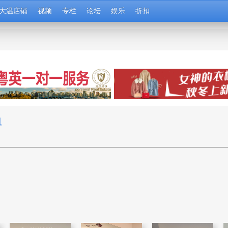
大温店铺
视频
专栏
论坛
娱乐
折扣
租