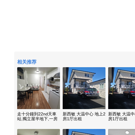
相关推荐
走十分鐘到22nd天車
新西敏 大温中心 地上2
新西敏 大温中
站,獨立屋半地下,一房
房1厅出租
房1厅出租
一廳,廚房衛浴獨立進
出,交通便利