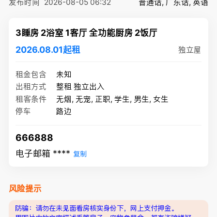
发布时间
2026-08-05 06:32
普通话, 广东话, 英语
3睡房 2浴室 1客厅 全功能厨房 2饭厅
2026.08.01起租
独立屋
租金包含
未知
出租方式
整租 独立出入
租客条件
无烟, 无宠, 正职, 学生, 男生, 女生
停车
路边
666888
电子邮箱 ****
复制
风险提示
防骗：请勿在未见面看房核实身份下，网上支付押金。