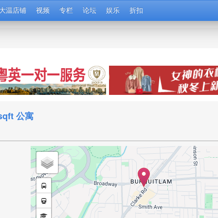
大温店铺
视频
专栏
论坛
娱乐
折扣
qft 公寓