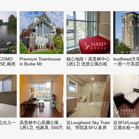
m.COMO
Premium Townhouse
核心地段！高贵林中心
loudheed
USE,兩房
in Burke Mt
1房1卫 优质公寓出租
一房一厅高
带车位 随时入住！
出租
立出入一
高贵林中心高層公寓，
近Lougheed Sky Train
近SFU/Loug
1房1卫, 包家具, 550尺
站、学院及SFU,多房
立屋出租一
間分租 $800/月