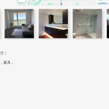
Leaflet
|
饭厅；
，家具；