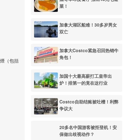
菜！
加拿大湖区船难！30多岁男女
双亡
加拿大Costco紧急召回热销牛
角包！
禁煙（包括
加国十大最高薪打工皇帝出
炉！排第一的竟在这行业
Costco自助结账被吐槽！利弊
争议大
20多名中国游客被拒登机！安
保做出歧视动作？