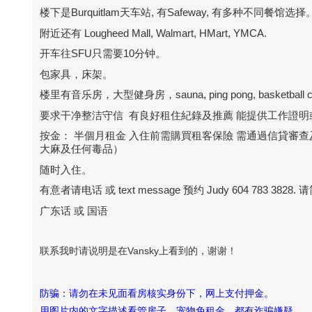
楼下是Burquitlam天车站, 有Safeway, 有多种不同餐馆选择
附近还有 Lougheed Mall, Walmart, HMart, YMCA.
开车往SFU只需要10分钟。
包家具，床架。
楼里有音乐房，大型健身房，sauna, ping pong, basketball cour
要求干净整洁守信 有良好租住紀錄及推薦 能提供工作證
按金： 半個月租金 入住前需購買租客保險 需通過信貸審查及提
大麻及任何毒品）
随时入住。
有意者请电话 或 text message 预约 Judy 604 783 
广东话 或 国语
联系我时请说明是在Vansky上看到的，谢谢！
防骗：请勿在未见面看房核实身份下，网上支付押金。
用图片内的文字描述看管房子，宠物免租金，都有诈骗嫌疑