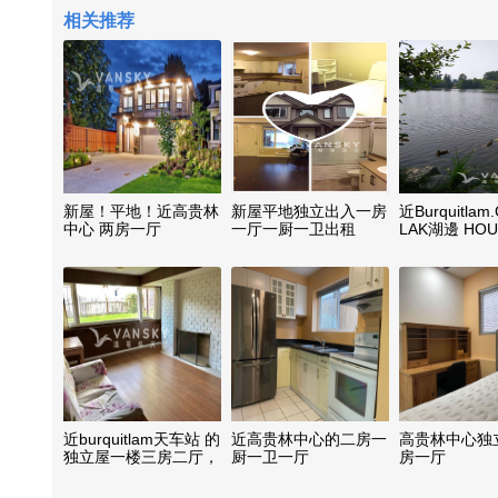
相关推荐
新屋！平地！近高贵林
新屋平地独立出入一房
近Burquitla
中心 两房一厅
一厅一厨一卫出租
LAK湖邊 HO
兩廳一衛出租
近burquitlam天车站 的
近高贵林中心的二房一
高贵林中心独
独立屋一楼三房二厅，
厨一卫一厅
房一厅
（可宠）