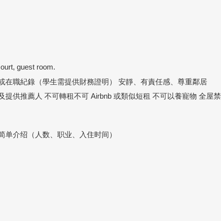
。
t, guest room.
明或在職紀錄（學生需提供財務證明） 安靜、有責任感、尊重鄰居
供推薦人 不可轉租不可 Airbnb 或類似短租 不可以養寵物 全屋
3828. 请简单介绍（人数、职业、入住时间）