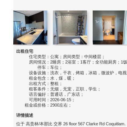
出租住宅
住宅类型：
公寓；房间类型：中间楼层；
房间情况：
2睡房；2浴室；1客厅；全功能厨房；1
停车：
车位；
设备设施：
洗衣，干衣，烤箱，冰箱，微波炉，电视
租金包含：
水，煤，暖；
出租方式：
整租；
租客条件：
无烟，无宠，正职，学生；
语言偏好：
普通话，广东话；
可用时间：
2026-06-15；
租金或价格：
2900左右；
详情描述
位于 高贵林/本那比 交界 26 floor 567 Clarke Rd Coquitlam.