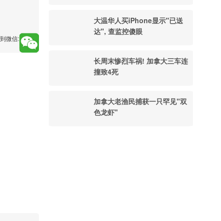
大温华人买iPhone显示"已送
达", 查监控傻眼
到微信:
长周末惨烈车祸! 加拿大三车连
撞致4死
加拿大老渔民捕获一只罕见"双
色龙虾"