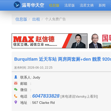
温哥华天空
信息版
流星版
流星文摘
新闻
信息版
出租
个人免费广告
/
/
Burquitlam 近天车站 两房两套厕+den 靓景 920s
发布时间: 2026-06-10, 22:25
联系人:
Judy
邮箱 :
微信 :
6047833828
电话 :
[来电请说Vansky上看到]
地址 : 567 Clarke Rd