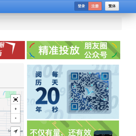
登录
注册
繁体
+
-