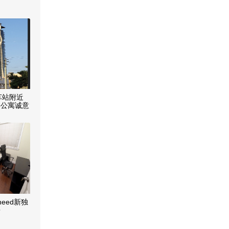
天车站附近
层公寓诚意
heed新独
房