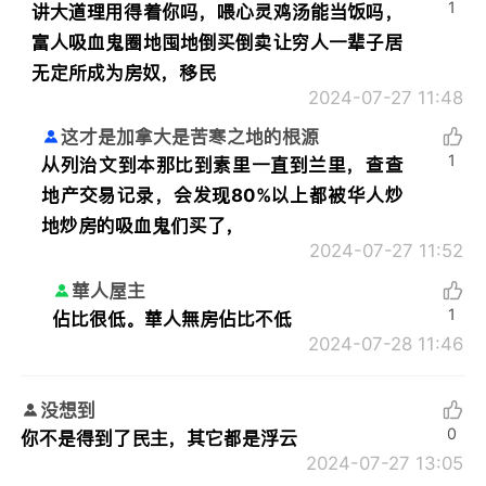
1
讲大道理用得着你吗，喂心灵鸡汤能当饭吗，
富人吸血鬼圈地囤地倒买倒卖让穷人一辈子居
无定所成为房奴，移民
2024-07-27 11:48
这才是加拿大是苦寒之地的根源
1
从列治文到本那比到素里一直到兰里，查查
地产交易记录，会发现80%以上都被华人炒
地炒房的吸血鬼们买了，
2024-07-27 11:52
華人屋主
1
佔比很低。華人無房佔比不低
2024-07-28 11:46
没想到
0
你不是得到了民主，其它都是浮云
2024-07-27 13:05