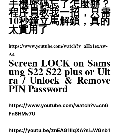
手機密碼忘了怎麼辦？
程序員教我一招，只需
10秒鐘立馬解鎖，
真的
太實用了
https://www.youtube.com/watch?
v=aHx1exAw-
A4
Screen LOCK on Sams
ung S22 S22 plus or Ult
ra / Unlock & Remove
PIN Password
https://www.youtube.com/watch?
v=cn6
Fn6HMv7U
https://youtu.be/znEAG1IIqXA?
si=WGnb1