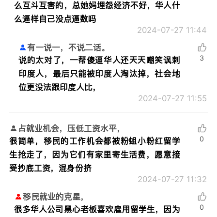
么互斗互害的，总她妈埋怨经济不好，华人什
么逼样自己没点逼数吗
2024-07-27 11:44
有一说一，不说二话。
3
说的太对了，一帮傻逼华人还天天嘲笑讽刺
印度人，最后只能被印度人淘汰掉，社会地
位更没法跟印度人比，
2024-07-27 11:55
占就业机会，压低工资水平，
0
很简单，移民的工作机会都被粉蛆小粉红留学
生抢走了，因为它们有家里寄生活费，愿意接
受抄底工资，混身份挤
2024-07-27 11:32
移民就业的克星，
0
很多华人公司黑心老板喜欢雇用留学生，因为