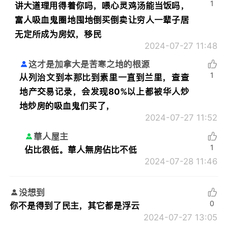
1
讲大道理用得着你吗，喂心灵鸡汤能当饭吗，
富人吸血鬼圈地囤地倒买倒卖让穷人一辈子居
无定所成为房奴，移民
2024-07-27 11:48
这才是加拿大是苦寒之地的根源
1
从列治文到本那比到素里一直到兰里，查查
地产交易记录，会发现80%以上都被华人炒
地炒房的吸血鬼们买了，
2024-07-27 11:52
華人屋主
1
佔比很低。華人無房佔比不低
2024-07-28 11:46
没想到
0
你不是得到了民主，其它都是浮云
2024-07-27 13:05