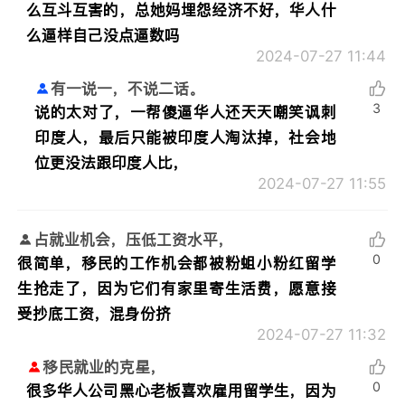
么互斗互害的，总她妈埋怨经济不好，华人什
么逼样自己没点逼数吗
2024-07-27 11:44
有一说一，不说二话。
3
说的太对了，一帮傻逼华人还天天嘲笑讽刺
印度人，最后只能被印度人淘汰掉，社会地
位更没法跟印度人比，
2024-07-27 11:55
占就业机会，压低工资水平，
0
很简单，移民的工作机会都被粉蛆小粉红留学
生抢走了，因为它们有家里寄生活费，愿意接
受抄底工资，混身份挤
2024-07-27 11:32
移民就业的克星，
0
很多华人公司黑心老板喜欢雇用留学生，因为