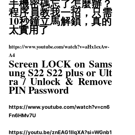
手機密碼忘了怎麼辦？
程序員教我一招，只需
10秒鐘立馬解鎖，
真的
太實用了
https://www.youtube.com/watch?
v=aHx1exAw-
A4
Screen LOCK on Sams
ung S22 S22 plus or Ult
ra / Unlock & Remove
PIN Password
https://www.youtube.com/watch?
v=cn6
Fn6HMv7U
https://youtu.be/znEAG1IIqXA?
si=WGnb1