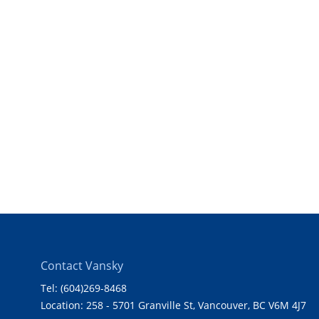
Contact Vansky
Tel: (604)269-8468
Location: 258 - 5701 Granville St, Vancouver, BC V6M 4J7