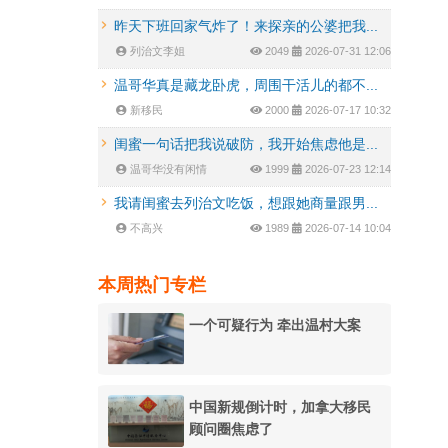
昨天下班回家气炸了！来探亲的公婆把我...
列治文李姐
2049
2026-07-31 12:06
温哥华真是藏龙卧虎，周围干活儿的都不...
新移民
2000
2026-07-17 10:32
闺蜜一句话把我说破防，我开始焦虑他是...
温哥华没有闲情
1999
2026-07-23 12:14
我请闺蜜去列治文吃饭，想跟她商量跟男...
不高兴
1989
2026-07-14 10:04
本周热门专栏
一个可疑行为 牵出温村大案
中国新规倒计时，加拿大移民
顾问圈焦虑了