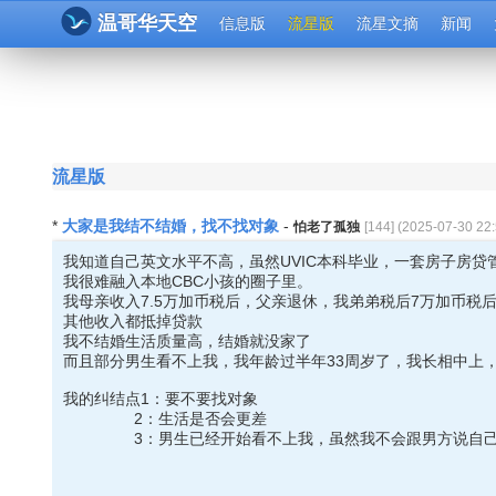
温哥华天空
信息版
流星版
流星文摘
新闻
流星版
大家是我结不结婚，找不找对象
*
-
怕老了孤独
[
144
] (
2025-07-30 22:
我知道自己英文水平不高，虽然UVIC本科毕业，一套房子房贷管理
我很难融入本地CBC小孩的圈子里。
我母亲收入7.5万加币税后，父亲退休，我弟弟税后7万加币税
其他收入都抵掉贷款
我不结婚生活质量高，结婚就没家了
而且部分男生看不上我，我年龄过半年33周岁了，我长相中上，身
我的纠结点1：要不要找对象
2：生活是否会更差
3：男生已经开始看不上我，虽然我不会跟男方说自己