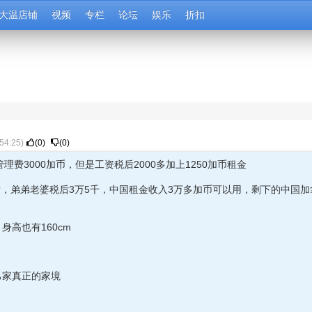
大温店铺
视频
专栏
论坛
娱乐
折扣
54:25
)
(
0
)
(
0
)
费3000加币，但是工资税后2000多加上1250加币租金
后，弟弟老婆税后3万5千，中国租金收入3万多加币可以用，剩下的中国
高也有160cm
家真正的家境