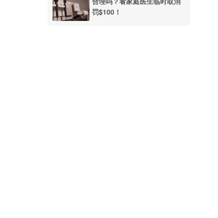
合理吗？看家庭医生临时取消
罚$100！