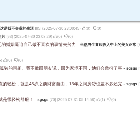
这是我不失业的生活
[
85
] (
2025-07-30 23:00:45
)
(
0
)
(
0
)
照片
[
93
] (
2025-07-30 23:03:29
)
(
0
)
(
0
)
无的婚姻逼迫自己做不喜欢的事情去努力
-
当然男生喜欢收入中上的美女正常
[
5
)
(
0
)
(
0
)
生孤独的问题。我不敢跟朋友说，因为家境不同，她们会敷衍了事
-
sgsgs
[
的轻松，就是45岁之前财富自由，13年之间房贷也差不多还完
-
sgsgs
[
就是很轻松舒服！
-
sgsgs
[
70
] (
2025-07-31 05:14:58
)
(
1
)
(
0
)