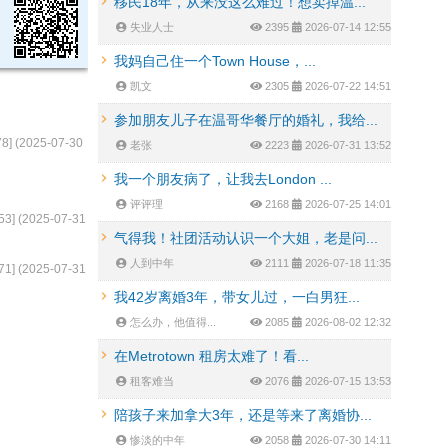
移民18年，从来没这么难过！想卖掉温...
失业人士
2395
2026-07-14 12:55
我妈自己住一个Town House，...
凯文
2305
2026-07-22 14:51
参加朋友儿子在温哥华餐厅的婚礼，我给...
78
] (
2025-07-30
老张
2223
2026-07-31 13:52
我一个朋友病了，让我去London ...
评评理
2168
2026-07-25 14:01
53
] (
2025-07-31
气得我！社团活动认识一个大姐，老是问...
人到中年
2111
2026-07-18 11:35
71
] (
2025-07-31
我42岁离婚3年，带女儿过，一白男狂...
怎么办，他值得...
2085
2026-08-02 12:32
在Metrotown 租房太难了！看...
租客难当
2076
2026-07-15 13:53
陪孩子来加拿大3年，还是等来了离婚协...
惨淡的中年
2058
2026-07-30 14:11