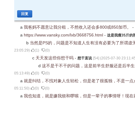
回复
a
我爸妈不愿意让我分租，不然收入还会多800或850加币。
-
a
https://www.vansky.com/lxb/3668756.html
-
这是我瘦35斤的
b
当然是PS的，问题是不知道人生有没有必要为了所谓虚
23:05:29
)
(
1
)
(
0
)
c
天天发这些你想干吗
-
想干直说
[
54
] (
2025-07-30 23:11:4
d
这不是干不干的问题，这是前半生舒服还是后半
05:13:49
)
(
0
)
(
0
)
a
就是纠结，不找对象人生轻松，但是老了很孤独，不是一点点
05:11:50
)
(
0
)
(
0
)
a
我也知道，就是嫌我烦和啰嗦，但是一辈子的事情呀！现在