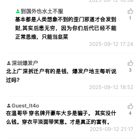
到国外也水土不服
1
基本都是人类想象不到的歪门邪道才会发到
财,其实后患无穷，因为你们后代已经不能
正常思维，只能当韭菜
2025-09-12 17:24
深圳爆发户
3
北上广深拆迁户有的是钱，爆发户地主每听说
过吗？
2025-09-12 18:52
Guest_It4o
在温哥华 穿名牌开豪车大多是骗子。 其实没什
4
么钱。穿衣平淡面带笑意。才是真正的富有。
2025-09-12 21:17