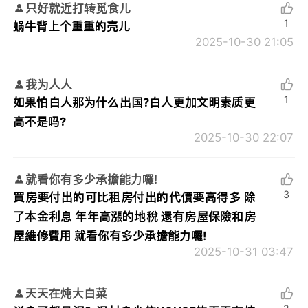
只好就近打转觅食儿
1
蜗牛背上个重重的壳儿
2025-10-30 21:05
我为人人
1
如果怕白人那为什么出国?白人更加文明素质更
高不是吗?
2025-10-30 22:07
就看你有多少承擔能力囉!
3
買房要付出的可比租房付出的代價要高得多 除
了本金利息 年年高漲的地稅 還有房屋保險和房
屋維修費用 就看你有多少承擔能力囉!
2025-10-31 03:47
天天在炖大白菜