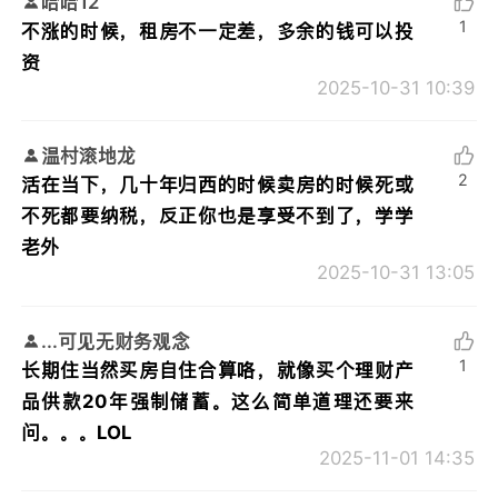
哈哈12
1
不涨的时候，租房不一定差，多余的钱可以投
资
2025-10-31 10:39
温村滚地龙
2
活在当下，几十年归西的时候卖房的时候死或
不死都要纳税，反正你也是享受不到了，学学
老外
2025-10-31 13:05
...可见无财务观念
1
长期住当然买房自住合算咯，就像买个理财产
品供款20年强制储蓄。这么简单道理还要来
问。。。LOL
2025-11-01 14:35