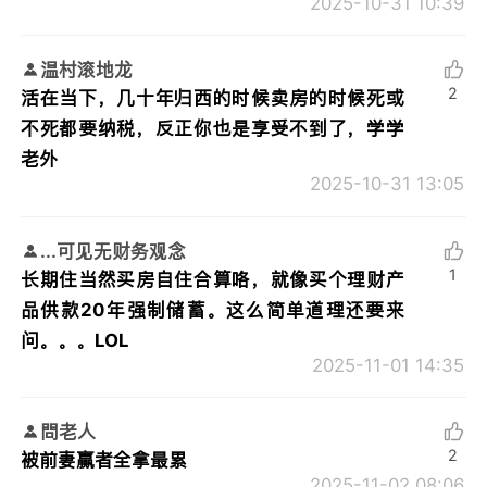
2025-10-31 10:39
温村滚地龙
2
活在当下，几十年归西的时候卖房的时候死或
不死都要纳税，反正你也是享受不到了，学学
老外
2025-10-31 13:05
...可见无财务观念
1
长期住当然买房自住合算咯，就像买个理财产
品供款20年强制储蓄。这么简单道理还要来
问。。。LOL
2025-11-01 14:35
問老人
2
被前妻贏者全拿最累
2025-11-02 08:06