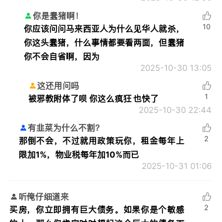
你是蠢猪啊！
10
你应该问问马来西亚人为什么见华人就杀，
你这头蠢猪，什么事情都要看两面，但蠢猪
你不会自省啊，因为
2025-10-30 13:05
这还用问吗
1
被邪教附体了呗 你这么疯狂 也快了
2025-10-30 22:44
有韭菜为什么不割？
2
那倒不会，不过就用政策玩你，租金每年上
限加1%，物业税每年加10%而已
2025-10-31 01:06
听俺仔细道来
2
买房，你立即拥有巨大债务。如果你是个敏感