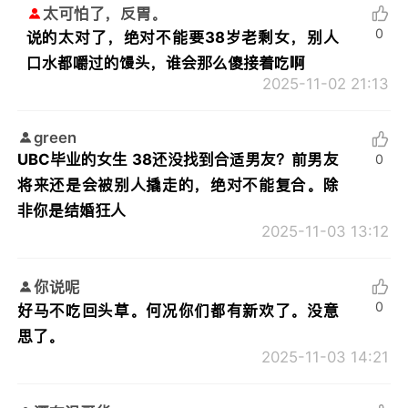
太可怕了，反胃。
0
说的太对了，绝对不能要38岁老剩女，别人
口水都嚼过的馒头，谁会那么傻接着吃啊
2025-11-02 21:13
green
UBC毕业的女生 38还没找到合适男友？前男友
0
将来还是会被别人撬走的，绝对不能复合。除
非你是结婚狂人
2025-11-03 13:12
你说呢
0
好马不吃回头草。何况你们都有新欢了。没意
思了。
2025-11-03 14:21