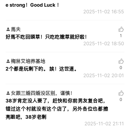
e strong！Good Luck ！
2025-11-02 16:55
馬夫
1
好馬不吃回頭草！只吃吃嫩草就好啦！
2025-11-02 18:50
梅淋艾培养基地
0
2个都是玩剩下的。 誒！这世道。
2025-11-02 20:01
女跟三婚四婚没区别，谨慎！
0
38岁肯定没人要了，赶快和你前男友复合吧，
错过这个村就没有这个店了，另外各位也都擦
亮眼吧，38岁老剩
2025-11-02 21:11