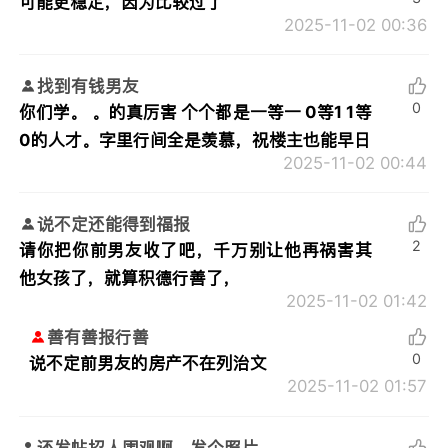
可能更稳定，因为比较过了
2025-11-02 00:36
找到有钱男友
0
你们学。 。的真厉害 个个都是一等一 0等1 1等
0的人才。字里行间全是羡慕，祝楼主也能早日
2025-11-02 00:44
说不定还能得到福报
2
请你把你前男友收了吧，千万别让他再祸害其
他女孩了，就算积德行善了，
2025-11-02 01:42
善有善报行善
0
说不定前男友的房产不在列治文
2025-11-02 01:57
还发帖招人围观啊，发个照片