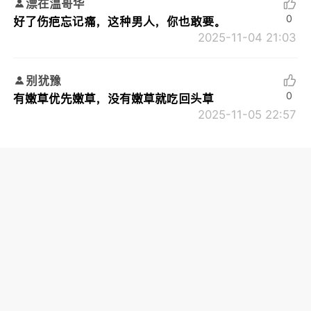
漂在温哥华
0
好了伤疤忘记痛，这种男人，你也敢要。
2025-11-04 21:03
别犹豫
0
有嫩草优先嫩草，没有嫩草就吃回头草
2025-11-05 22:57