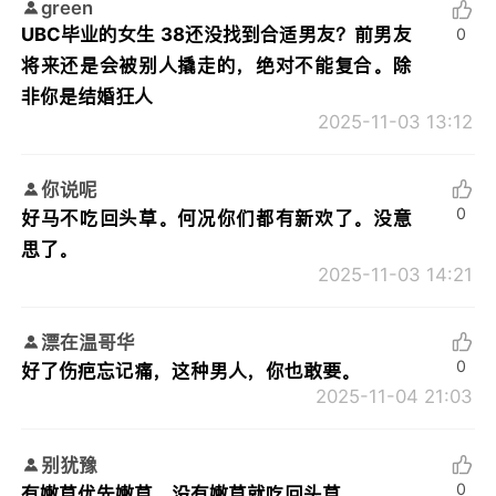
green
UBC毕业的女生 38还没找到合适男友？前男友
0
将来还是会被别人撬走的，绝对不能复合。除
非你是结婚狂人
2025-11-03 13:12
你说呢
0
好马不吃回头草。何况你们都有新欢了。没意
思了。
2025-11-03 14:21
漂在温哥华
0
好了伤疤忘记痛，这种男人，你也敢要。
2025-11-04 21:03
别犹豫
0
有嫩草优先嫩草，没有嫩草就吃回头草