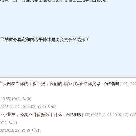
自己的财务稳定和内心平静
才是更负责任的选择？
广大网友当你的干爹干妈，我们的建议可以凌驾你父母
-
的圣旨吗
[
109
] (
20
:13:55
)
(
2
)
(
0
)
(
2025-11-03 10:14:52
)
(
0
)
(
0
)
压小业主，公寓不升值贴钱干什么
-
自己看吧
[
105
] (
2025-11-03 10:02:42
)
(
(
1
)
(
0
)
03 10:15:28
)
(
3
)
(
1
)