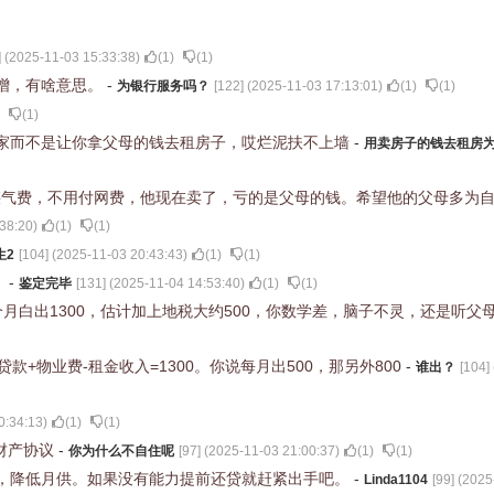
] (
2025-11-03 15:33:38
)
(
1
)
(
1
)
增，有啥意思。
-
为银行服务吗？
[
122
] (
2025-11-03 17:13:01
)
(
1
)
(
1
)
(
1
)
家而不是让你拿父母的钱去租房子，哎烂泥扶不上墙
-
用卖房子的钱去租房
煤气费，不用付网费，他现在卖了，亏的是父母的钱。希望他的父母多为
38:20
)
(
1
)
(
1
)
生2
[
104
] (
2025-11-03 20:43:43
)
(
1
)
(
1
)
！
-
鉴定完毕
[
131
] (
2025-11-04 14:53:40
)
(
1
)
(
1
)
个月白出1300，估计加上地税大约500，你数学差，脑子不灵，还是听父
+物业费-租金收入=1300。你说每月出500，那另外800
-
谁出？
[
104
] 
0:34:13
)
(
1
)
(
1
)
签财产协议
-
你为什么不自住呢
[
97
] (
2025-11-03 21:00:37
)
(
1
)
(
1
)
，降低月供。如果没有能力提前还贷就赶紧出手吧。
-
Linda1104
[
99
] (
2025