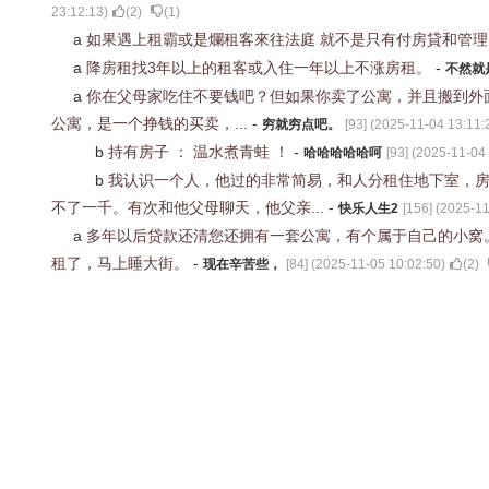
23:12:13
)
(
2
)
(
1
)
a
如果遇上租霸或是爛租客來往法庭 就不是只有付房貸和管
a
降房租找3年以上的租客或入住一年以上不涨房租。
-
不然就
a
你在父母家吃住不要钱吧？但如果你卖了公寓，并且搬到外面
公寓，是一个挣钱的买卖，...
-
穷就穷点吧。
[
93
] (
2025-11-04 13:11:
b
持有房子 ： 温水煮青蛙 ！
-
哈哈哈哈哈呵
[
93
] (
2025-11-04 
b
我认识一个人，他过的非常简易，和人分租住地下室，
不了一千。有次和他父母聊天，他父亲...
-
快乐人生2
[
156
] (
2025-11
a
多年以后贷款还清您还拥有一套公寓，有个属于自己的小窝
租了，马上睡大街。
-
现在辛苦些，
[
84
] (
2025-11-05 10:02:50
)
(
2
)