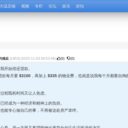
大温店铺
视频
专栏
论坛
娱乐
折扣
的难处
[
1853
] (
2025-11-03 09:53:49
)
(
0
)
(
0
)
，我开始偿还贷款。
贷款每月要
$3100
，再加上
$335
的物业费，也就是说我每个月都要自掏
这过程既耗时间又让人焦虑。
它已经成为一种经济和精神上的负担。
，也能专心做自己的事，不再被这处房产牵绊。
的心意，另一方面又希望能做出更符合自己生活状况的决定。