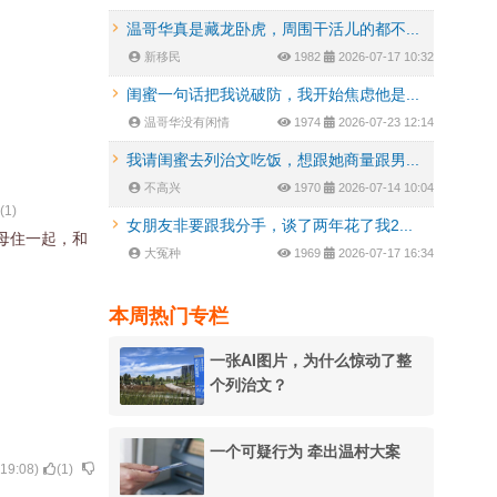
温哥华真是藏龙卧虎，周围干活儿的都不...
新移民
1982
2026-07-17 10:32
闺蜜一句话把我说破防，我开始焦虑他是...
温哥华没有闲情
1974
2026-07-23 12:14
我请闺蜜去列治文吃饭，想跟她商量跟男...
不高兴
1970
2026-07-14 10:04
(
1
)
女朋友非要跟我分手，谈了两年花了我2...
母住一起，和
大冤种
1969
2026-07-17 16:34
本周热门专栏
一张AI图片，为什么惊动了整
个列治文？
一个可疑行为 牵出温村大案
:19:08
)
(
1
)