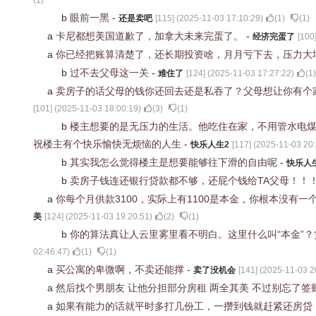
(
1
)
b
眼前一黑
-
还是卖吧
[
115
] (
2025-11-03 17:10:29
)
(
1
)
(
1
)
a
卡尼都想美国道歉了，加拿大未来完蛋了。
-
经济完蛋了
[
100
a
你已经把账算清楚了，还长期投资啥，月月亏下去，压力大
b
过不去父母这一关
-
难住了
[
124
] (
2025-11-03 17:27:22
)
(
1
)
a
卖房子的话父母的钱你还回去还是私吞了？父母想让你有个
[
101
] (
2025-11-03 18:00:19
)
(
3
)
(
1
)
b
楼主想要的是无压力的生活。他吃住在家，不用管水电
祝楼主有个快乐愉快无烦恼的人生
-
快乐人生2
[
117
] (
2025-11-03 20:
b
其实我怎么觉得楼主是想要能够往下滑的自由呢
-
快乐人
b
卖房子钱连还银行贷款都不够，还屁个钱给TA父母！！
a
你每个月供款3100，实际上有1100是本金，你根本没有一
美
[
124
] (
2025-11-03 19:20:51
)
(
2
)
(
1
)
b
你的算法真让人云里雾里看不明白。这里什么叫“本金”？贷款
02:46:47
)
(
1
)
(
1
)
a
买公寓的卑微啊，不卖还能撑
-
卖了没机会
[
141
] (
2025-11-03 2
a
然后找个男朋友 让他分担部分房租 两全其美 不过别忘了
a
如果有能力的话就平时多打几份工，一攒到钱就赶紧还房贷