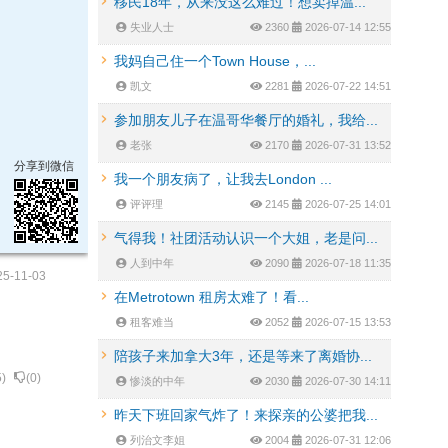
移民18年，从来没这么难过！想卖掉温...
失业人士
2360
2026-07-14 12:55
我妈自己住一个Town House，...
凯文
2281
2026-07-22 14:51
参加朋友儿子在温哥华餐厅的婚礼，我给...
老张
2170
2026-07-31 13:52
分享到微信
我一个朋友病了，让我去London ...
评评理
2145
2026-07-25 14:01
气得我！社团活动认识一个大姐，老是问...
人到中年
2090
2026-07-18 11:35
25-11-03
在Metrotown 租房太难了！看...
租客难当
2052
2026-07-15 13:53
陪孩子来加拿大3年，还是等来了离婚协...
5
)
(
0
)
惨淡的中年
2030
2026-07-30 14:11
昨天下班回家气炸了！来探亲的公婆把我...
列治文李姐
2004
2026-07-31 12:06