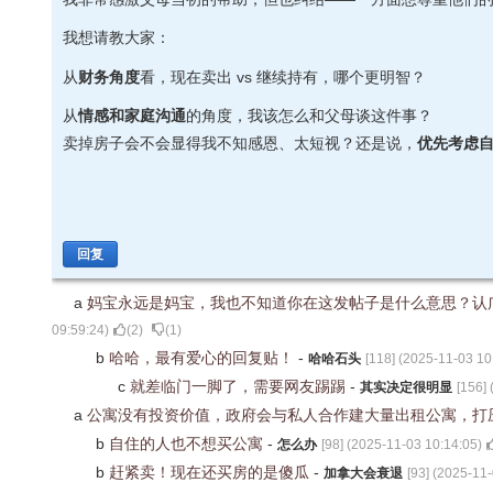
我想请教大家：
从
财务角度
看，现在卖出 vs 继续持有，哪个更明智？
从
情感和家庭沟通
的角度，我该怎么和父母谈这件事？
卖掉房子会不会显得我不知感恩、太短视？还是说，
优先考虑
回复
a
妈宝永远是妈宝，我也不知道你在这发帖子是什么意思？认
09:59:24
)
(
2
)
(
1
)
b
哈哈，最有爱心的回复贴！
-
哈哈石头
[
118
] (
2025-11-03 10
c
就差临门一脚了，需要网友踢踢
-
其实决定很明显
[
156
] 
a
公寓没有投资价值，政府会与私人合作建大量出租公寓，打
b
自住的人也不想买公寓
-
怎么办
[
98
] (
2025-11-03 10:14:05
)
b
赶紧卖！现在还买房的是傻瓜
-
加拿大会衰退
[
93
] (
2025-11-