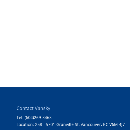
Contact Vansky
Tel: (604)269-8468
Location: 258 - 5701 Granville St, Vancouver, BC V6M 4J7