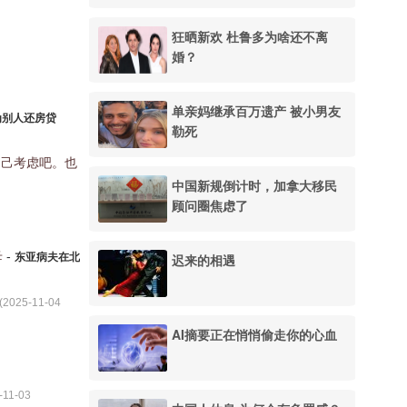
狂晒新欢 杜鲁多为啥还不离
婚？
单亲妈继承百万遗产 被小男友
为别人还房贷
勒死
自己考虑吧。也
中国新规倒计时，加拿大移民
顾问圈焦虑了
母
-
东亚病夫在北
迟来的相遇
(
2025-11-04
AI摘要正在悄悄偷走你的心血
-11-03