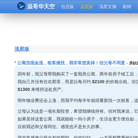
温哥华天空
信息版
流星版
流星文摘
新闻
流星版
公寓负现金流，租客难找，我非常想卖掉！但父母不同意
*
-
房奴
四年前，我父母帮我购买了一套期房公寓。两年前房子竣工后
我自己并没有住在那里，而是以每月约
$2100
的价格出租。但
$1300
来维持这处房产。
明年物业费还会上涨，而我平均每半年就得重新找一次租客，
父母认为这是一项长期投资，希望我继续持有。但对我来说，
如果卖掉这套公寓，我就能租一间小房子，生活会更方便自如
目前我还和父母同住。感觉也不是长久的事。
我非常感激父母当初的帮助，但也纠结——一方面想尊重他们