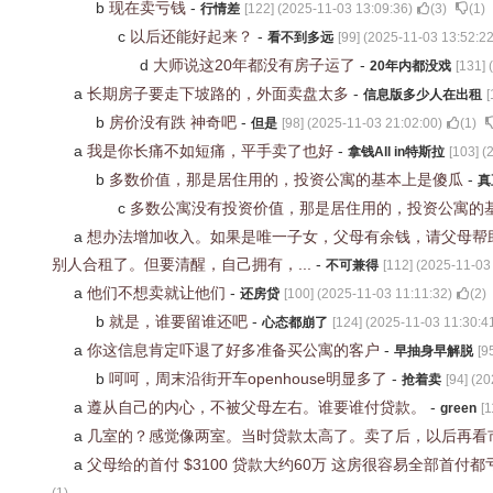
b
现在卖亏钱
-
行情差
[
122
] (
2025-11-03 13:09:36
)
(
3
)
(
1
)
c
以后还能好起来？
-
看不到多远
[
99
] (
2025-11-03 13:52:2
d
大师说这20年都没有房子运了
-
20年内都没戏
[
131
] (
a
长期房子要走下坡路的，外面卖盘太多
-
信息版多少人在出租
[
b
房价没有跌 神奇吧
-
但是
[
98
] (
2025-11-03 21:02:00
)
(
1
)
a
我是你长痛不如短痛，平手卖了也好
-
拿钱All in特斯拉
[
103
] (
b
多数价值，那是居住用的，投资公寓的基本上是傻瓜
-
真
c
多数公寓没有投资价值，那是居住用的，投资公寓的
a
想办法增加收入。如果是唯一子女，父母有余钱，请父母帮
别人合租了。但要清醒，自己拥有，...
-
不可兼得
[
112
] (
2025-11-03
a
他们不想卖就让他们
-
还房贷
[
100
] (
2025-11-03 11:11:32
)
(
2
)
b
就是，谁要留谁还吧
-
心态都崩了
[
124
] (
2025-11-03 11:30:4
a
你这信息肯定吓退了好多准备买公寓的客户
-
早抽身早解脱
[
9
b
呵呵，周末沿街开车openhouse明显多了
-
抢着卖
[
94
] (
20
a
遵从自己的内心，不被父母左右。谁要谁付贷款。
-
green
[
1
a
几室的？感觉像两室。当时贷款太高了。卖了后，以后再看
a
父母给的首付 $3100 贷款大约60万 这房很容易全部首