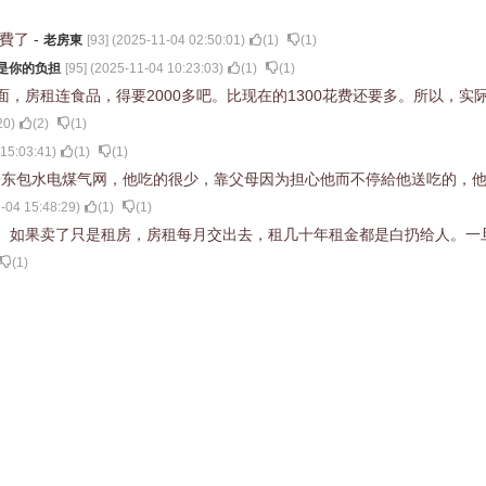
理費了
-
老房東
[
93
] (
2025-11-04 02:50:01
)
(
1
)
(
1
)
是你的负担
[
95
] (
2025-11-04 10:23:03
)
(
1
)
(
1
)
，房租连食品，得要2000多吧。比现在的1300花费还要多。所以，实
20
)
(
2
)
(
1
)
15:03:41
)
(
1
)
(
1
)
房东包水电煤气网，他吃的很少，靠父母因为担心他而不停給他送吃的，
-04 15:48:29
)
(
1
)
(
1
)
。如果卖了只是租房，房租每月交出去，租几十年租金都是白扔给人。一
(
1
)