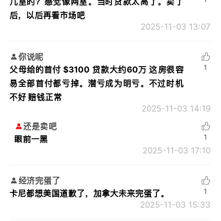
几室的？感觉像两室。当时贷款太高了。卖了
后，以后再看市场吧
2025-11-03 13:07
你说呢
1
父母给的首付 $3100 贷款大约60万 这房很容
易全部首付都亏掉。潜亏成为明亏。不过时机
不好 赔钱正常
2025-11-03 14:19
还是卖吧
1
眼前一黑
2025-11-03 17:10
经济完蛋了
1
卡尼都想美国道歉了，加拿大未来完蛋了。
2025-11-03 15:33