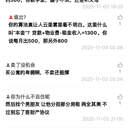
约500，你数学差，脑子不灵，还是听父母
2025-11-03 19:20
谁出？
1
你的算法真让人云里雾里看不明白。这里什么
叫“本金”？贷款+物业费-租金收入=1300。你
说每月出500，那另外800
2025-11-04 02:46
卖了没机会
1
买公寓的卑微啊，不卖还能撑
2025-11-03 20:34
你为什么不自住呢
1
然后找个男朋友 让他分担部分房租 两全其美 不
过别忘了签财产协议
2025-11-03 21:00