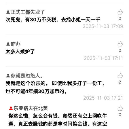
正式工都失业了
0
吹死鬼，有30万不交税，去找小姐一天一千
2025-11-03 17:09
咋办
0
太多人嫉妒了
2025-11-03 17:11
你就是忽悠人。
2
我就是这个阶层的。 即使比我多打了一份工，
也不可能4年攒30万加币的。
2025-11-03 17:21
东亚病夫在北美
0
你这么懒，怎么会有钱，竟然还有空上网吹牛
逼，真正去赚钱的都是拿时间换金钱，有这空