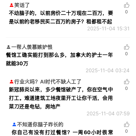
笑话了
0
不动脑子的，以前房价二十万现在二百万，要
是以前的老移民买二百万的房子？租都租不起
2025-11-04 15:31
一帮人羡慕嫉妒恨
0
餐馆工确实能打到那么多，加拿大的护士一年
就能30万
2025-11-04 03:24
行业火吗？AI时代不缺人工了
0
新冠肺炎以来，多少餐馆破产了，你在空气中
打工。难道建筑工地夜里开工让你干活，会用
菜刀还是电钻，房地产
2025-11-04 07:59
不知道你脑子咋长的
0
你自己有没有打过餐馆？一周60小时很常