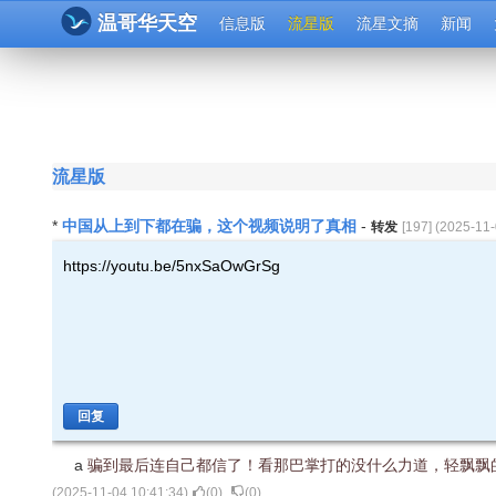
温哥华天空
信息版
流星版
流星文摘
新闻
流星版
中国从上到下都在骗，这个视频说明了真相
*
-
转发
[
197
] (
2025-11-
https://youtu.be/5nxSaOwGrSg
回复
a
骗到最后连自己都信了！看那巴掌打的没什么力道，轻飘飘
(
2025-11-04 10:41:34
)
(
0
)
(
0
)