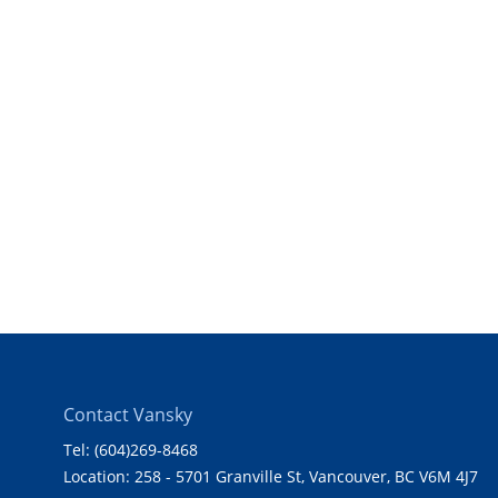
Contact Vansky
Tel: (604)269-8468
Location: 258 - 5701 Granville St, Vancouver, BC V6M 4J7