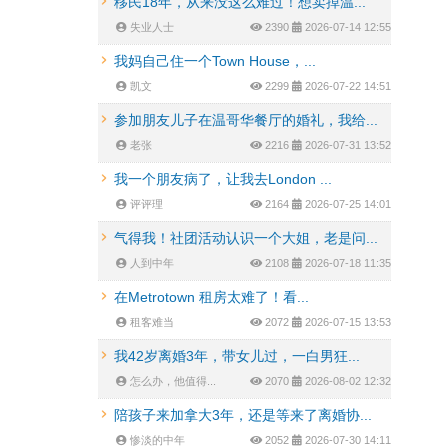
移民18年，从来没这么难过！想卖掉温...
失业人士
2390
2026-07-14 12:55
我妈自己住一个Town House，...
凯文
2299
2026-07-22 14:51
参加朋友儿子在温哥华餐厅的婚礼，我给...
老张
2216
2026-07-31 13:52
我一个朋友病了，让我去London ...
评评理
2164
2026-07-25 14:01
气得我！社团活动认识一个大姐，老是问...
人到中年
2108
2026-07-18 11:35
在Metrotown 租房太难了！看...
租客难当
2072
2026-07-15 13:53
我42岁离婚3年，带女儿过，一白男狂...
怎么办，他值得...
2070
2026-08-02 12:32
陪孩子来加拿大3年，还是等来了离婚协...
惨淡的中年
2052
2026-07-30 14:11