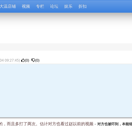
大温店铺
视频
专栏
论坛
娱乐
折扣
04 09:27:45
)
(
0
)
(
0
)
的，而且多打了两次。估计对方也看过赵以前的视频
-
对方也被吓到，本能