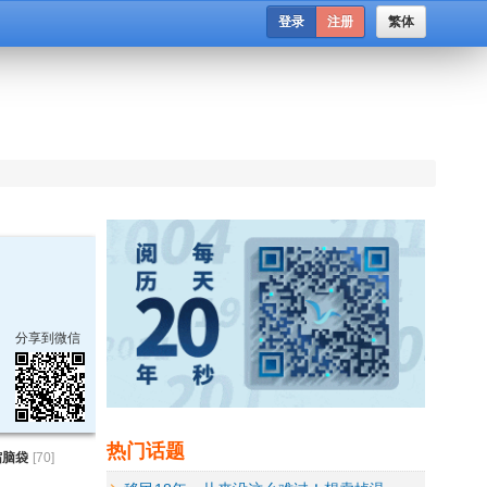
登录
注册
繁体
分享到微信
热门话题
缩脑袋
[
70
]