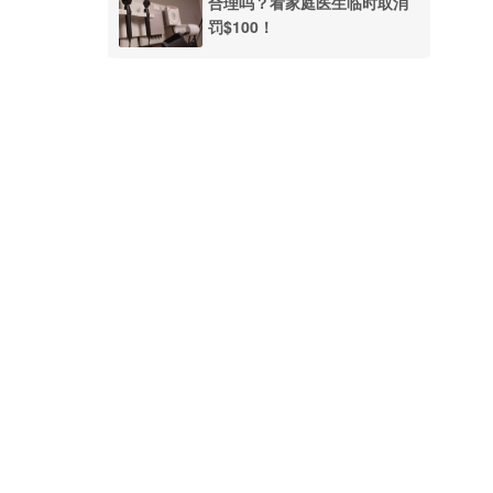
合理吗？看家庭医生临时取消
罚$100！