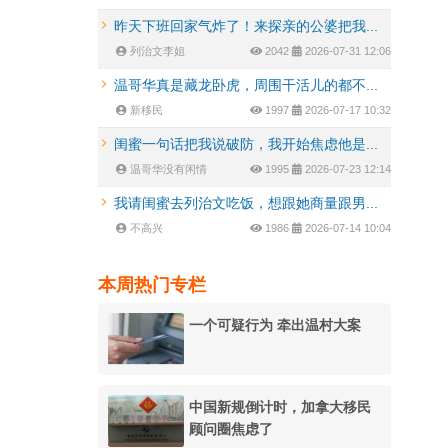
昨天下班回家气炸了！来探亲的公婆把我...
列治文李姐
2042
2026-07-31 12:06
温哥华真是藏龙卧虎，周围干活儿的都不...
新移民
1997
2026-07-17 10:32
闺蜜一句话把我说破防，我开始焦虑他是...
温哥华没有闲情
1995
2026-07-23 12:14
我请闺蜜去列治文吃饭，想跟她商量跟男...
不高兴
1986
2026-07-14 10:04
本周热门专栏
一个可疑行为 牵出温村大案
中国新规倒计时，加拿大移民
顾问圈焦虑了