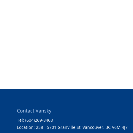
Contact Vansky
Tel: (604)269-8468
Location: 258 - 5701 Granville St, Vancouver, BC V6M 4J7