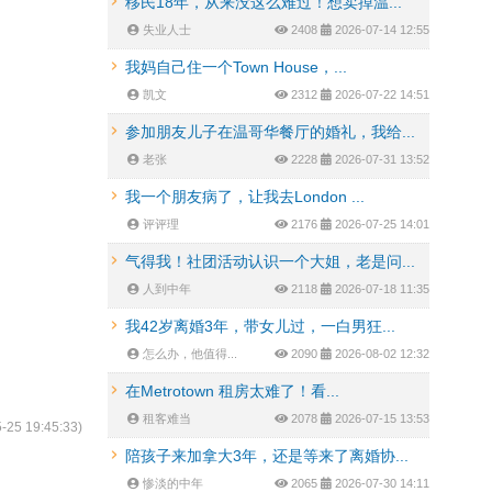
移民18年，从来没这么难过！想卖掉温...
失业人士
2408
2026-07-14 12:55
我妈自己住一个Town House，...
凯文
2312
2026-07-22 14:51
参加朋友儿子在温哥华餐厅的婚礼，我给...
老张
2228
2026-07-31 13:52
我一个朋友病了，让我去London ...
评评理
2176
2026-07-25 14:01
气得我！社团活动认识一个大姐，老是问...
人到中年
2118
2026-07-18 11:35
我42岁离婚3年，带女儿过，一白男狂...
怎么办，他值得...
2090
2026-08-02 12:32
在Metrotown 租房太难了！看...
租客难当
2078
2026-07-15 13:53
-25 19:45:33
)
陪孩子来加拿大3年，还是等来了离婚协...
惨淡的中年
2065
2026-07-30 14:11