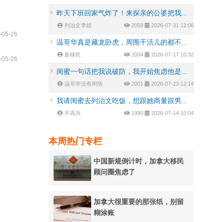
昨天下班回家气炸了！来探亲的公婆把我...
列治文李姐
2059
2026-07-31 12:06
-05-26
温哥华真是藏龙卧虎，周围干活儿的都不...
新移民
2004
2026-07-17 10:32
-05-26
闺蜜一句话把我说破防，我开始焦虑他是...
温哥华没有闲情
2001
2026-07-23 12:14
我请闺蜜去列治文吃饭，想跟她商量跟男...
不高兴
1990
2026-07-14 10:04
本周热门专栏
中国新规倒计时，加拿大移民
顾问圈焦虑了
加拿大很重要的那张纸，别留
糊涂账