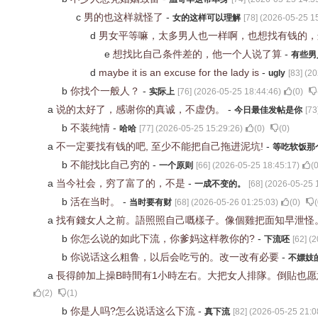
c
男的也这样就怪了
-
女的这样可以理解
[
78
] (
2026-05-25 1
d
男女平等嘛，太多男人也一样啊，也想找有钱的
e
想找比自己条件差的，他一个人说了算
-
有些男
d
maybe it is an excuse for the lady is
-
ugly
[
83
] (
20
b
你找个一般人？
-
实际上
[
76
] (
2026-05-25 18:44:46
)
(
0
)
a
说的太好了，感谢你的真诚，不虚伪。
-
今日最佳发帖是你
[
73
b
不装纯情
-
哈哈
[
77
] (
2026-05-25 15:29:26
)
(
0
)
(
0
)
a
不一定要找有钱的吧, 至少不能把自己拖进泥坑!
-
等吃软饭那
b
不能找比自己穷的
-
一个原则
[
66
] (
2026-05-25 18:45:17
)
(
a
当今社会，穷了富了的，不是
-
一成不变的。
[
68
] (
2026-05-25 
b
活在当时。
-
当时要有财
[
68
] (
2026-05-26 01:25:03
)
(
0
)
(
a
找有錢女人之前。語照照自己嘅樣子。像個雞把面知早泄怪
b
你怎么说的如此下流，你爹妈这样教你的?
-
下流呸
[
62
] (
2
b
你说话这么粗鲁，以后会吃亏的。改一改有必要
-
不嫖妓
a
長得帥加上操B時間有1小時左右。大把女人排隊。倒貼也
(
2
)
(
1
)
b
你是人吗?怎么说话这么下流
-
真下流
[
82
] (
2026-05-25 21:0