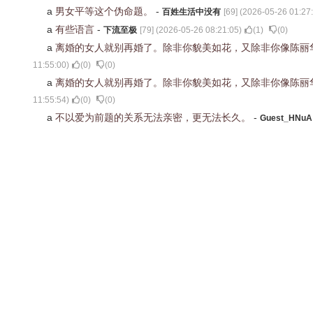
a
男女平等这个伪命题。
-
百姓生活中没有
[
69
] (
2026-05-26 01:27
a
有些语言
-
下流至极
[
79
] (
2026-05-26 08:21:05
)
(
1
)
(
0
)
a
离婚的女人就别再婚了。除非你貌美如花，又除非你像陈丽
11:55:00
)
(
0
)
(
0
)
a
离婚的女人就别再婚了。除非你貌美如花，又除非你像陈丽
11:55:54
)
(
0
)
(
0
)
a
不以爱为前题的关系无法亲密，更无法长久。
-
Guest_HNuA