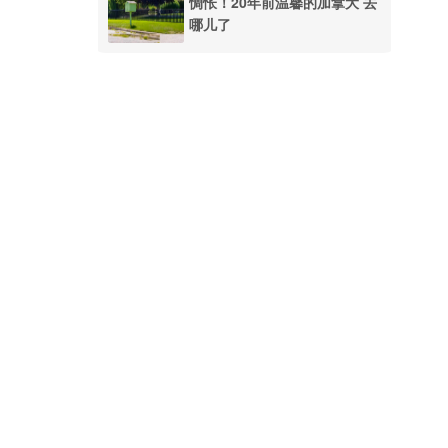
惆怅！20年前温馨的加拿大 去
哪儿了