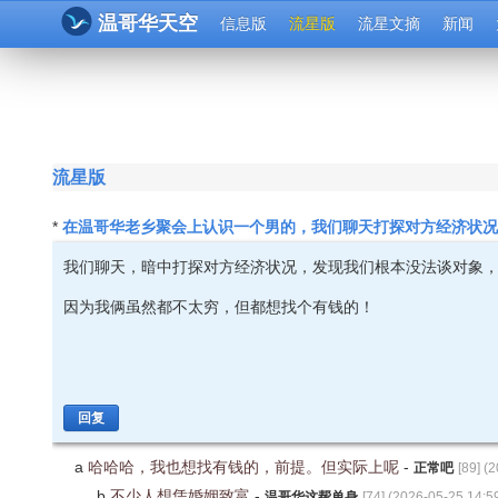
温哥华天空
信息版
流星版
流星文摘
新闻
流星版
在温哥华老乡聚会上认识一个男的，我们聊天打探对方经济状
*
我们聊天，暗中打探对方经济状况，发现我们根本没法谈对象
因为我俩虽然都不太穷，但都想找个有钱的！
回复
a
哈哈哈，我也想找有钱的，前提。但实际上呢
-
正常吧
[
89
] (
2
b
不少人想凭婚姻致富
-
温哥华这帮单身
[
74
] (
2026-05-25 14:5