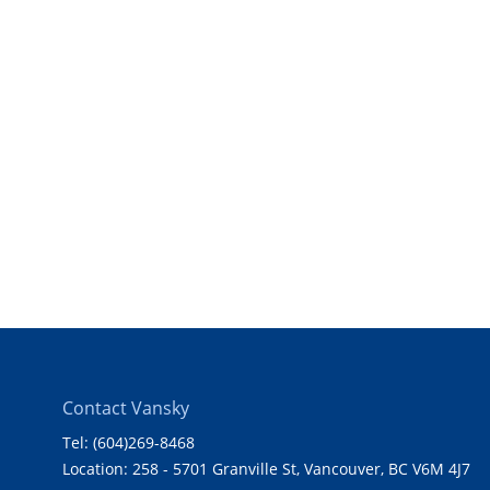
Contact Vansky
Tel: (604)269-8468
Location: 258 - 5701 Granville St, Vancouver, BC V6M 4J7