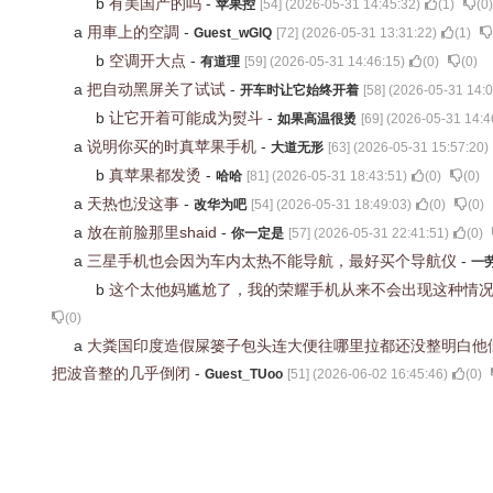
b
有美国产的吗
-
苹果控
[
54
] (
2026-05-31 14:45:32
)
(
1
)
(
0
)
a
用車上的空調
-
Guest_wGlQ
[
72
] (
2026-05-31 13:31:22
)
(
1
)
b
空调开大点
-
有道理
[
59
] (
2026-05-31 14:46:15
)
(
0
)
(
0
)
a
把自动黑屏关了试试
-
开车时让它始终开着
[
58
] (
2026-05-31 14:0
b
让它开着可能成为熨斗
-
如果高温很烫
[
69
] (
2026-05-31 14:4
a
说明你买的时真苹果手机
-
大道无形
[
63
] (
2026-05-31 15:57:20
)
b
真苹果都发烫
-
哈哈
[
81
] (
2026-05-31 18:43:51
)
(
0
)
(
0
)
a
天热也没这事
-
改华为吧
[
54
] (
2026-05-31 18:49:03
)
(
0
)
(
0
)
a
放在前脸那里shaid
-
你一定是
[
57
] (
2026-05-31 22:41:51
)
(
0
)
a
三星手机也会因为车内太热不能导航，最好买个导航仪
-
一
b
这个太他妈尴尬了，我的荣耀手机从来不会出现这种情
(
0
)
a
大粪国印度造假屎篓子包头连大便往哪里拉都还没整明白他
把波音整的几乎倒闭
-
Guest_TUoo
[
51
] (
2026-06-02 16:45:46
)
(
0
)