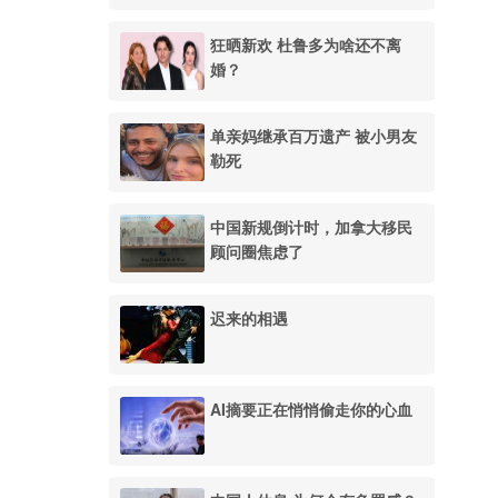
狂晒新欢 杜鲁多为啥还不离
婚？
单亲妈继承百万遗产 被小男友
勒死
中国新规倒计时，加拿大移民
顾问圈焦虑了
迟来的相遇
AI摘要正在悄悄偷走你的心血