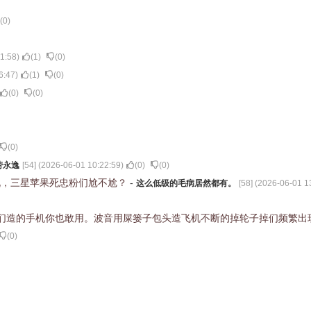
(
0
)
1:58
)
(
1
)
(
0
)
6:47
)
(
1
)
(
0
)
(
0
)
(
0
)
(
0
)
劳永逸
[
54
] (
2026-06-01 10:22:59
)
(
0
)
(
0
)
况，三星苹果死忠粉们尬不尬？
-
这么低级的毛病居然都有。
[
58
] (
2026-06-01 1
们造的手机你也敢用。波音用屎篓子包头造飞机不断的掉轮子掉们频繁出
(
0
)