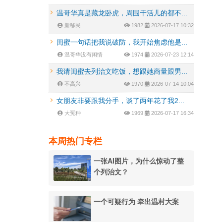
温哥华真是藏龙卧虎，周围干活儿的都不...
新移民
1982
2026-07-17 10:32
闺蜜一句话把我说破防，我开始焦虑他是...
温哥华没有闲情
1974
2026-07-23 12:14
我请闺蜜去列治文吃饭，想跟她商量跟男...
不高兴
1970
2026-07-14 10:04
女朋友非要跟我分手，谈了两年花了我2...
大冤种
1969
2026-07-17 16:34
本周热门专栏
一张AI图片，为什么惊动了整
个列治文？
一个可疑行为 牵出温村大案