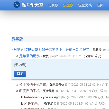
温哥华天空
信息版
流星版
流星文摘
新闻
流星版
*
对苹果17很失望！99号高速路上，导航自动黑屏了
-
苹果控
[
949
是苹果的硬伤
a
-
发烫
[
64
] (
2026-05-31 11:37:05
)
(
3
)
(
0
)
(无内容)
回复
a
换个其他手机导航
-
如果天气热
[
54
] (
2026-05-31 11:42:34
)
(
1
)
a
印度产的手机
-
买者英勇
[
80
] (
2026-05-31 12:35:07
)
(
4
)
(
0
)
b
hahahhah
-
you are right
[
62
] (
2026-05-31 13:03:13
)
(
1
)
b
还是苹果。
-
数不尽
[
58
] (
2026-05-31 13:54:05
)
(
1
)
(
0
)