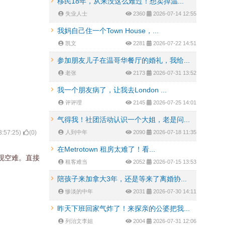
移民18年，从来没这么难过！想卖掉温...
失业人士
2360
2026-07-14 12:55
我妈自己住一个Town House，...
凯文
2281
2026-07-22 14:51
参加朋友儿子在温哥华餐厅的婚礼，我给...
老张
2173
2026-07-31 13:52
我一个朋友病了，让我去London ...
评评理
2145
2026-07-25 14:01
气得我！社团活动认识一个大姐，老是问...
3:57:25
)
(
0
)
人到中年
2090
2026-07-18 11:35
在Metrotown 租房太难了！看...
现空难。直接
租客难当
2052
2026-07-15 13:53
陪孩子来加拿大3年，还是等来了离婚协...
惨淡的中年
2031
2026-07-30 14:11
昨天下班回家气炸了！来探亲的公婆把我...
列治文李姐
2004
2026-07-31 12:06