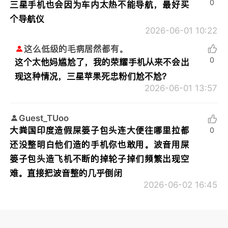
0
三星手机也会因为车内太热不能导航，最好买
个导航仪
2026-06-01 10:22
这么低级的毛病居然都有。
0
这个太他妈尴尬了，我的荣耀手机从来不会出
现这种情况，三星苹果死忠粉们尬不尬？
2026-06-01 13:57
Guest_TUoo
大粪国印度造假屎篓子包头连大便往哪里拉都
0
还没整明白他们造的手机你也敢用。波音用屎
篓子包头造飞机不断的掉轮子掉们频繁出现空
难。直接把波音整的几乎倒闭
2026-06-02 16:45