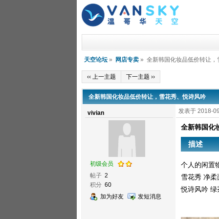
天空论坛
»
网店专卖
» 全新韩国化妆品低价转让，
‹‹ 上一主题
下一主题 ››
全新韩国化妆品低价转让，雪花秀、悦诗风吟
发表于 2018-09
vivian
全新韩国化
描述
初级会员
个人的闲置
帖子
2
雪花秀 净柔
积分
60
悦诗风吟 绿
加为好友
发短消息