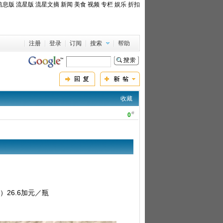
信息版
流星版
流星文摘
新闻
美食
视频
专栏
娱乐
折扣
注册
登录
订阅
搜索
帮助
收藏
#
0
26.6加元／瓶