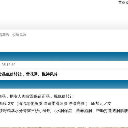
首页
雪花秀、悦诗风吟
-05 13:39
妆品低价转让，雪花秀、悦诗风吟
物品，朋友人肉背回保证正品，现低价转让

面膜 2支（清洁老化角质 缔造柔滑细肤 净澈亮肤 ） 55加元／支

茶籽精萃水分菁露三秒小绿瓶 （水润保湿、营养滋润、帮助打造透润肌肤）