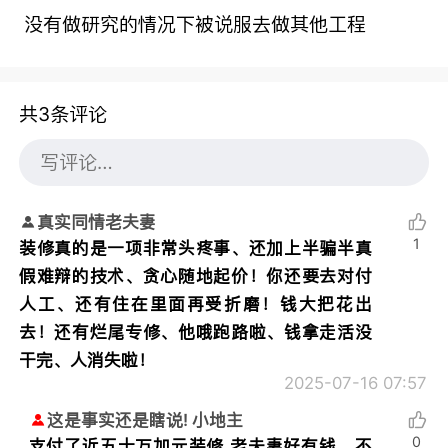
没有做研究的情况下被说服去做其他工程
共3条评论
真实同情老夫妻
1
装修真的是一项非常头疼事、还加上半骗半真
假难辩的技术、贪心随地起价！你还要去对付
人工、还有住在里面再受折磨！钱大把花出
去！还有烂尾专修、他哦跑路啦、钱拿走活没
干完、人消失啦！
2025-07-16 07:57
这是事实还是瞎说! 小地主
0
支付了近五十万加元装修,老夫妻好有钱，不