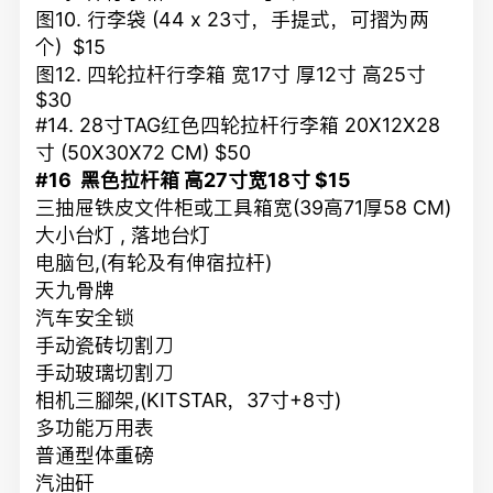
图10. 行李袋 (44 x 23寸，手提式，可摺为两
个) $15
图12. 四轮拉杆行李箱 宽17寸 厚12寸 高25寸
$30
#14. 28寸TAG红色四轮拉杆行李箱 20X12X28
寸 (50X30X72 CM) $50
#16 黑色拉杆箱 高27寸宽18寸 $15
三抽屉铁皮文件柜或工具箱宽(39高71厚58 CM)
大小台灯 , 落地台灯
电脑包,(有轮及有伸宿拉杆)
天九骨牌
汽车安全锁
手动瓷砖切割刀
手动玻璃切割刀
相机三腳架,(KITSTAR，37寸+8寸)
多功能万用表
普通型体重磅
汽油矸