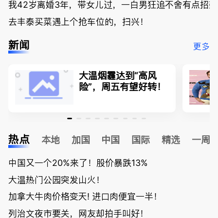
我42岁离婚3年，带女儿过，一白男狂追不舍有点招
去丰泰买菜遇上个抢车位的，扫兴！
新闻
更多
大温烟霾达到“高风
险”，周五有望好转！
热点
本地
加国
中国
国际
精选
一周
中国又一个20%来了！股价暴跌13%
大温热门公园突发山火！
加拿大牛肉价格变天! 进口肉便宜一半！
列治文夜市要关，网友却拍手叫好！