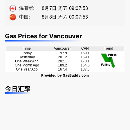
牌地产经纪
Eddy 您诚
方位的地产
Sophia Fan
恳的朋友
服务
8月7日 周五 09:07:54
温哥华:
房屋买卖,
8月8日 周六 00:07:54
中国:
资产规划管
理
Gas Prices for Vancouver
Time
Vancouver
CAN
Trend
Today
197.9
169.1
Yesterday
201.2
169.1
One Week Ago
202.1
178.1
One Month Ago
189.2
164.0
One Year Ago
167.4
137.3
Provided by
GasBuddy.com
今日汇率