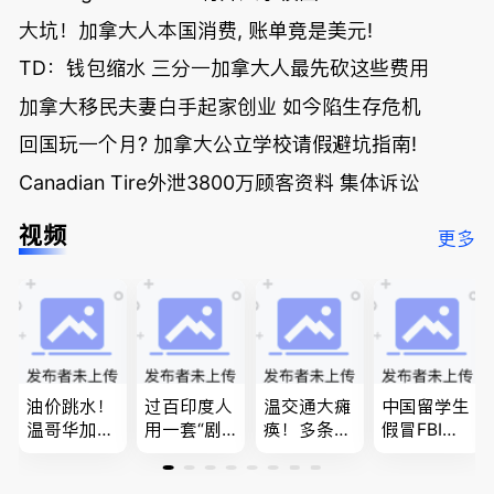
大坑！加拿大人本国消费, 账单竟是美元!
TD：钱包缩水 三分一加拿大人最先砍这些费用
加拿大移民夫妻白手起家创业 如今陷生存危机
回国玩一个月? 加拿大公立学校请假避坑指南!
Canadian Tire外泄3800万顾客资料 集体诉讼
视频
更多
油价跳水！
过百印度人
温交通大瘫
中国留学生
温哥华加油
用一套“剧
痪！多条主
假冒FBI上
省大钱，专
本”，移民
路封死到年
门行骗；泰
家曝还会更
官：太假
底；做顿饭
国高僧丑闻