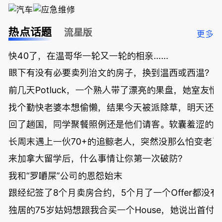
热点话题
流星版
更多
快40了，在温哥华一轮又一轮的相亲……
眼下有没有必要卖列治文的房子，换到温西或西温？
前几天Potluck，一个熟人带了漂亮的果盘，她室友悄
找个勤快老婆本想偷懒，结果今天被派除草，明天还
回了趟国，同学聚餐照例还是他们请客。软囊羞涩的
长周末遇上一伙70+的追鲸老人，突然没那么怕变老了
来加拿大留学后，什么事情让你第一次破防？
我和“罗嚼屎”公司的恩怨始末
跟经纪签了8个月卖房合约，5个月了一个Offer都没
独居的75岁姑妈想跟我合买一个House，她说出首付