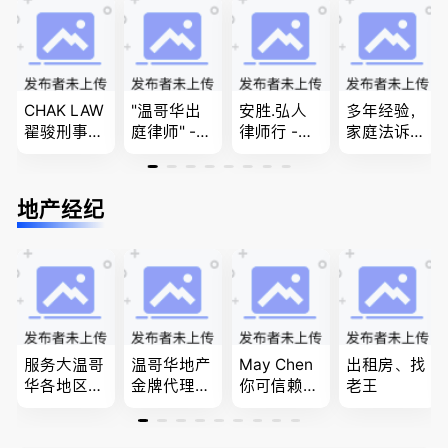
商业移民，
移民签证
团聚，投资
民和魁北克
名校申请
、翻译和海
移民以及各
PEQ60472
牙认证
类省提名和
08731
技术移民
CHAK LAW
"温哥华出
安胜.弘人
多年经验，
翟骏刑事交
庭律师" -
律师行 -
家庭法诉
通大律师
华夏律师事
（大温地区
讼, 地产过
刑事辩护/
务所 - 劳动
最大的华人
户, 遗产认
民事诉讼/
法， 建
律师行、精
证，租务纠
地产经纪
房产过户
筑， 人身
干团队、多
纷 普通
伤害，商业
名中、外文
话， 粤
纠纷，审判
律师、多语
语，列治文
辩护
种服务、高
陈卓律师事
效优质、助
务所 (ATA L
您安心乐
aw Corpor
业、胜劵稳
ation)
操)
服务大温哥
温哥华地产
May Chen
出租房、找
华各地区的
金牌代理经
你可信赖的
老王
住宅及商业
纪人(买，
山东人，
地产专业持
卖，建）-
为你提供全