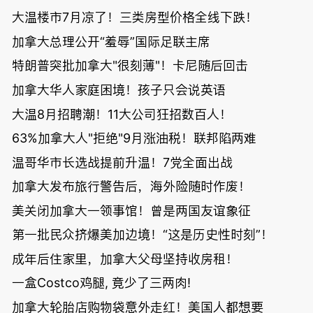
大温楼市7月凉了！三类房型价格全线下跌！
加拿大总理公开“羞辱”国际足联主席
特朗普突批加拿大"很刻薄"！卡尼随后回击
加拿大华人家庭困境！孩子只会说英语
大温8月招聘潮！11大公司狂招数百人！
63%加拿大人"拒绝"9月涨油税！联邦陷两难
温哥华市长选战提前升温！7党全面出战
加拿大发布旅行警告后，海外险随时作废！
美关闭加拿大一领事馆！曾是两国友谊象征
第一批民众挤爆美加边境！“这是历史性时刻”！
成年后住家里，加拿大父母坚持收房租！
一盒Costco鸡腿, 竟少了三两肉!
加拿大轮胎店购物袋意外走红！美国人都想要