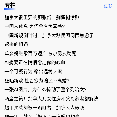
低；免费狂
了；一夜返
被罚1680
曝光；美国
专栏
更多
送50万磅蔬
贫！华人找
刀，公寓惊
夫妻住进殡
菜！大
银行做房贷
现天价罚
仪馆
加拿大很重要的那张纸，别留糊涂账
温“丑陋土
欠款多出$1
单；房市崩
豆日”冲击
9万；突
盘前兆？加
中国人休息 为何会有负罪感？
吉尼斯纪
发！无辜男
国租赁市场
录；惨！留
孩温哥华市
恐迎暴跌危
中国新规倒计时，加拿大移民顾问圈焦虑了
学生换汇被
中心被刺身
机！
迟来的相遇
骗光2万美
亡；
元，还被卷
单亲妈继承百万遗产 被小男友勒死
入跨国刑案
账户遭封！
AI摘要正在悄悄偷走你的心血
一个可疑行为 牵出温村大案
狂晒新欢 杜鲁多为啥还不离婚？
一张AI图片，为什么惊动了整个列治文？
两全之策！加拿大儿女住房和父母养老都解决
超市买菜却被一路盯着，加拿大人破防
那一年，她亲手掐灭了一道盼望的光