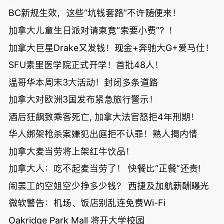
BC新规生效，这些“坑钱套路”不许随便来！
加拿大儿童生日派对请柬竟“索要小费”？！
加拿大巨星Drake又发钱！现金+奔驰大G+爱马仕！
SFU素里医学院正式开学！首批48人！
温哥华本周末3大活动！封闭多条道路
加拿大对欧洲3国发布紧急旅行警示！
酒后狂飙致乘客死亡, 加拿大法官怒拒4年刑期！
华人绑架枪杀案嫌犯出庭拒不认罪！熟人揭内情
加拿大麦当劳将上架红牛饮品！
加拿大人：吃不起麦当劳了！ 快餐比“正餐”还贵!
闹罢工的空姐空少挣多少钱？ 西捷及加航薪酬曝光
微软警告：机场、饭店别乱连免费Wi-Fi
Oakridge Park Mall 将开大学校园