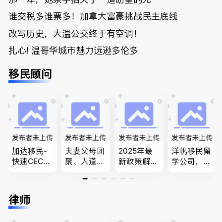
谁交税多谁票多！加拿大富豪挑战民主底线
改写历史，大温公交终于有空调！
扎心! 温哥华城市魅力远逊多伦多
移民顾问
加达移民-
夫妻父母团
2025年最
洋帆移民留
快速CEC&P
聚、人道移
新政策解
学公司，精
NP真实工
民、LMIA
读，政府持
做旅游转学
作机会 移
和工签 移
牌顾问为您
签各类签证
民上诉、家
民难民上诉
免费咨询各
留学转学，
律师
庭团聚，特
疑难问题的
类疑难签证
BCPNP，E
快技术移民
解决 各类
问题，夫妻
E，团聚移