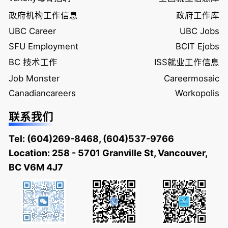
政府机构工作信息
政府工作库
UBC Career
UBC Jobs
SFU Employment
BCIT Ejobs
BC 技术工作
ISS就业工作信息
Job Monster
Careermosaic
Canadiancareers
Workopolis
联系我们
Tel:
(604)269-8468
,
(604)537-9766
Location: 258 - 5701 Granville St, Vancouver,
BC V6M 4J7