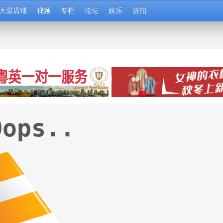
大温店铺
视频
专栏
论坛
娱乐
折扣
Oops..