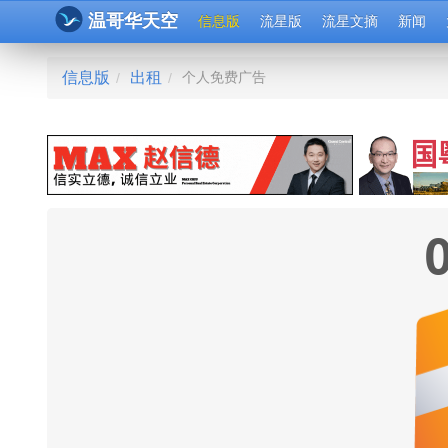
温哥华天空
信息版
流星版
流星文摘
新闻
信息版
出租
个人免费广告
/
/