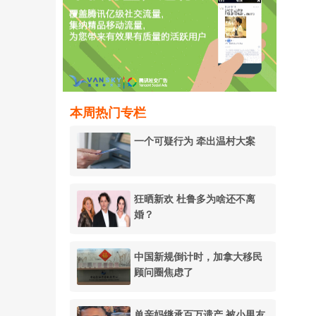
本周热门专栏
一个可疑行为 牵出温村大案
狂晒新欢 杜鲁多为啥还不离
婚？
中国新规倒计时，加拿大移民
顾问圈焦虑了
单亲妈继承百万遗产 被小男友