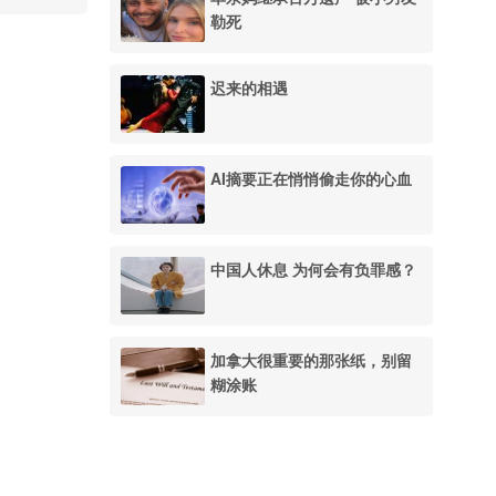
勒死
迟来的相遇
AI摘要正在悄悄偷走你的心血
中国人休息 为何会有负罪感？
加拿大很重要的那张纸，别留
糊涂账