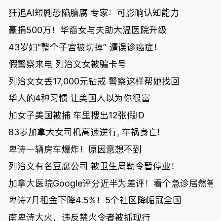
狂追AI短剧恐陷脑腐 专家：可影响认知能力
豪捐500万！华裔女与夫助大温医院升级
43岁妇“整个子宫被切掉” 遭误诊癌症！
假警察来电 列治文女被骗卡号
列治文女丢17,000元钻戒 警察这样帮她找回
华人的4种习惯 让美国人以为你很富
加女子美国被捕 车里搜出12张假ID
83岁加拿大女司机高速逆行, 车祸身亡!
卑诗一辆房车爆炸！原因意想不到
列治文有名豆腐公司 被卫生局勒令暂停业！
加拿大医院Google评分近半为差评！看个急诊居然等了
卑诗7月租金下降4.5%！5个社区降幅冠全国
南卑诗大火，违反禁火令者被抓现行