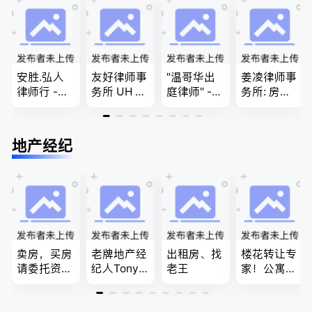
民和魁北克
移民签证
商业移民，
PEQ60472
、翻译和海
名校申请
08731
牙认证
安胜.弘人
友好律师事
"温哥华出
姜凌律师事
律师行 -
务所 UH LA
庭律师" -
务所: 房产
（大温地区
W，专注U
华夏律师事
过户专做急
最大的华人
BC地区及
务所 - 劳动
件。婚姻
律师行、精
温哥华，公
法， 建
法/公司法/
地产经纪
干团队、多
司商业、收
筑， 人身
民事商业诉
名中、外文
购兼并、婚
伤害，商业
讼律师
律师、多语
姻家庭、遗
纠纷，审判
种服务、高
嘱遗产
辩护
效优质、助
您安心乐
业、胜劵稳
操)
卖房，买房
老牌地产经
出租房、找
楼花转让专
请委托资深
纪人Tony L
老王
家！公寓销
地产经纪人
in 忠于客户
售专家！欢
Summer Sh
经验买卖
迎委托，多