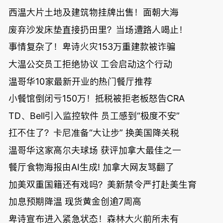
西温大片土地及建筑物挂牌出售！面朝大海
废弃沙发床垫直接扔田里？当场遭路人喝止！
事情复杂了！卑诗火灾153万重建款被诈骗
大温公交员工拒绝协议 工会启动这个行动
温哥华10家最新开业的热门餐厅推荐
小餐馆倒闭亏150万！抵税被拒老板怒告CRA
TD、Bell引入监控软件 员工感到“极度不安”
扛不住了？卡尼准备“大让步” 换美国降关税
温哥华这家高尔夫球场 获评加拿大最佳之一
餐厅食物海报由AI生成! 加拿大网友骂翻了
加美双重国籍还有戏吗？美新禁令严打赴美生育
加息预期降温 现货黄金创逾7周高
卑诗宣布进入紧急状态！森林大火前所未有