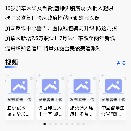
16岁加拿大少女当街遭围殴 脑震荡 大批人起哄
砍了又恢复！卡尼政府悄然回调难民医保
加国反诈中心警告：虚拟钱包骗局升级 防这几招
加拿大新增7.5万职位！7月失业率跌至两年新低
温哥华知名酒厂 将举办露台美食美酒派对
视频
更多
油价跳水！
过百印度人
温交通大瘫
中国留学生
温哥华加油
用一套“剧
痪！多条主
假冒FBI上
省大钱，专
本”，移民
路封死到年
门行骗；泰
家曝还会更
官：太假
底；做顿饭
国高僧丑闻