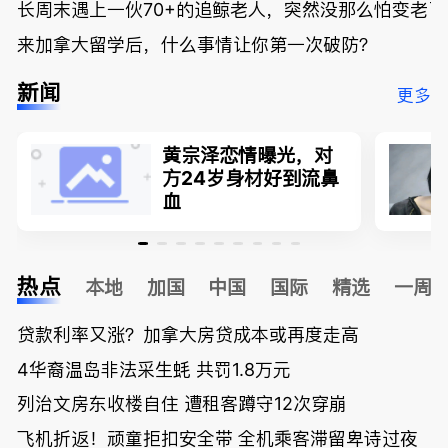
长周末遇上一伙70+的追鲸老人，突然没那么怕变老了
来加拿大留学后，什么事情让你第一次破防？
新闻
更多
黄宗泽恋情曝光，对
方24岁身材好到流鼻
血
热点
本地
加国
中国
国际
精选
一周
贷款利率又涨？加拿大房贷成本或再度走高
4华裔温岛非法采生蚝 共罚1.8万元
列治文房东收楼自住 遭租客蹲守12次穿崩
飞机折返！顽童拒扣安全带 全机乘客滞留卑诗过夜