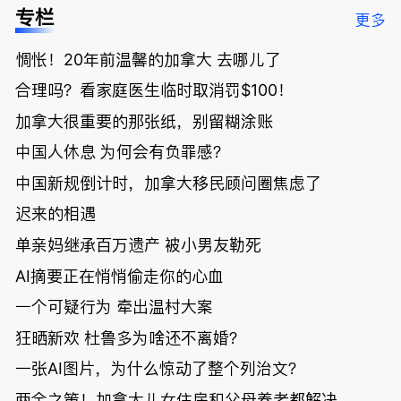
低；免费狂
了；一夜返
被罚1680
曝光；美国
专栏
更多
送50万磅蔬
贫！华人找
刀，公寓惊
夫妻住进殡
菜！大
银行做房贷
现天价罚
仪馆
惆怅！20年前温馨的加拿大 去哪儿了
温“丑陋土
欠款多出$1
单；房市崩
豆日”冲击
9万；突
盘前兆？加
合理吗？看家庭医生临时取消罚$100！
吉尼斯纪
发！无辜男
国租赁市场
录；惨！留
孩温哥华市
恐迎暴跌危
加拿大很重要的那张纸，别留糊涂账
学生换汇被
中心被刺身
机！
中国人休息 为何会有负罪感？
骗光2万美
亡；
元，还被卷
中国新规倒计时，加拿大移民顾问圈焦虑了
入跨国刑案
账户遭封！
迟来的相遇
单亲妈继承百万遗产 被小男友勒死
AI摘要正在悄悄偷走你的心血
一个可疑行为 牵出温村大案
狂晒新欢 杜鲁多为啥还不离婚？
一张AI图片，为什么惊动了整个列治文？
两全之策！加拿大儿女住房和父母养老都解决