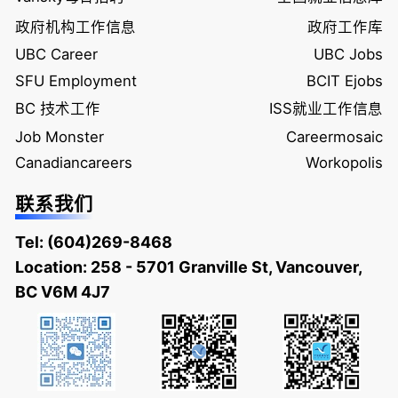
政府机构工作信息
政府工作库
UBC Career
UBC Jobs
SFU Employment
BCIT Ejobs
BC 技术工作
ISS就业工作信息
Job Monster
Careermosaic
Canadiancareers
Workopolis
联系我们
Tel:
(604)269-8468
Location: 258 - 5701 Granville St, Vancouver,
BC V6M 4J7