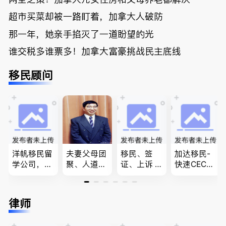
超市买菜却被一路盯着，加拿大人破防
那一年，她亲手掐灭了一道盼望的光
谁交税多谁票多！加拿大富豪挑战民主底线
移民顾问
洋帆移民留
夫妻父母团
移民、签
加达移民-
学公司，精
聚、人道移
证、上诉 --
快速CEC&P
做旅游转学
民、LMIA
-”亲自负
NP真实工
签各类签证
和工签 移
责、全程跟
作机会 移
留学转学，
民难民上诉
进”的RCIC-
民上诉、家
律师
BCPNP，E
疑难问题的
IRB持牌移
庭团聚，特
E，团聚移
解决 各类
民顾问
快技术移民