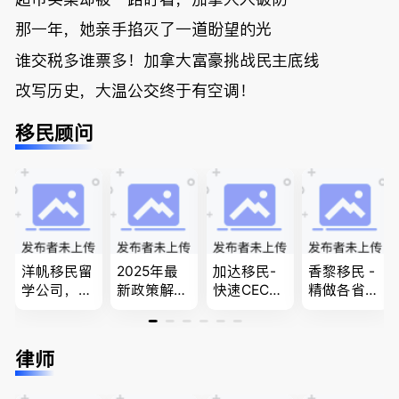
那一年，她亲手掐灭了一道盼望的光
谁交税多谁票多！加拿大富豪挑战民主底线
改写历史，大温公交终于有空调！
移民顾问
洋帆移民留
2025年最
加达移民-
香黎移民 -
学公司，精
新政策解
快速CEC&P
精做各省省
做旅游转学
读，政府持
NP真实工
提名,LMIA,
签各类签证
牌顾问为您
作机会 移
签证,工作
留学转学，
免费咨询各
民上诉、家
推荐。持牌
律师
BCPNP，E
类疑难签证
庭团聚，特
顾问免费为
E，团聚移
问题，夫妻
快技术移民
您解答各类