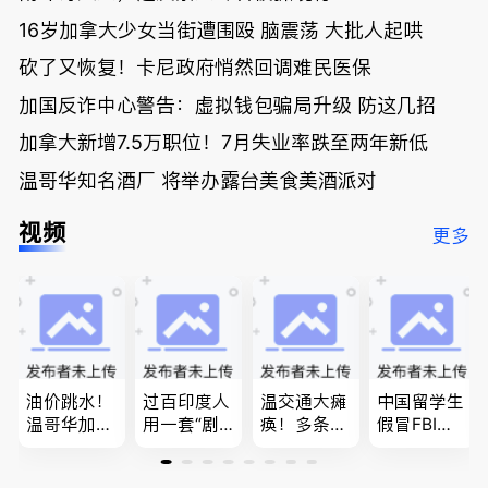
16岁加拿大少女当街遭围殴 脑震荡 大批人起哄
砍了又恢复！卡尼政府悄然回调难民医保
加国反诈中心警告：虚拟钱包骗局升级 防这几招
加拿大新增7.5万职位！7月失业率跌至两年新低
温哥华知名酒厂 将举办露台美食美酒派对
视频
更多
油价跳水！
过百印度人
温交通大瘫
中国留学生
温哥华加油
用一套“剧
痪！多条主
假冒FBI上
省大钱，专
本”，移民
路封死到年
门行骗；泰
家曝还会更
官：太假
底；做顿饭
国高僧丑闻