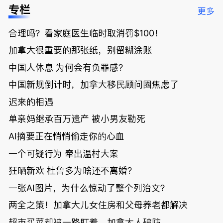
低；免费狂
了；一夜返
被罚1680
曝光；美国
专栏
更多
送50万磅蔬
贫！华人找
刀，公寓惊
夫妻住进殡
菜！大
银行做房贷
现天价罚
仪馆
合理吗？看家庭医生临时取消罚$100！
温“丑陋土
欠款多出$1
单；房市崩
豆日”冲击
9万；突
盘前兆？加
加拿大很重要的那张纸，别留糊涂账
吉尼斯纪
发！无辜男
国租赁市场
录；惨！留
孩温哥华市
恐迎暴跌危
中国人休息 为何会有负罪感？
学生换汇被
中心被刺身
机！
中国新规倒计时，加拿大移民顾问圈焦虑了
骗光2万美
亡；
元，还被卷
迟来的相遇
入跨国刑案
账户遭封！
单亲妈继承百万遗产 被小男友勒死
AI摘要正在悄悄偷走你的心血
一个可疑行为 牵出温村大案
狂晒新欢 杜鲁多为啥还不离婚？
一张AI图片，为什么惊动了整个列治文？
两全之策！加拿大儿女住房和父母养老都解决
超市买菜却被一路盯着，加拿大人破防