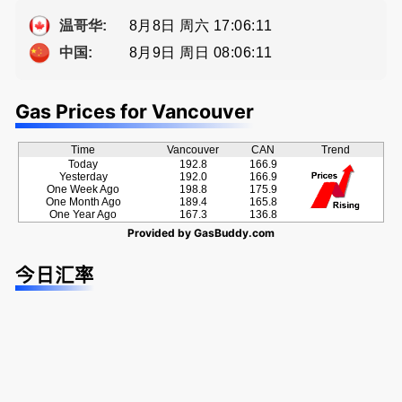
ng電話 778
方位的地产
Eddy 您诚
牌地产经纪
-689-5519
服务
恳的朋友
Sophia Fan
8月8日 周六 17:06:11
温哥华:
房屋买卖,
8月9日 周日 08:06:11
中国:
资产规划管
理
Gas Prices for Vancouver
Time
Vancouver
CAN
Trend
Today
192.8
166.9
Yesterday
192.0
166.9
One Week Ago
198.8
175.9
One Month Ago
189.4
165.8
One Year Ago
167.3
136.8
Provided by
GasBuddy.com
今日汇率