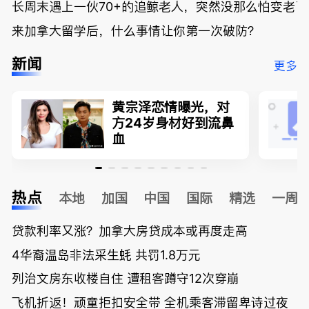
长周末遇上一伙70+的追鲸老人，突然没那么怕变老了
来加拿大留学后，什么事情让你第一次破防？
新闻
更多
黄宗泽恋情曝光，对
方24岁身材好到流鼻
血
热点
本地
加国
中国
国际
精选
一周
贷款利率又涨？加拿大房贷成本或再度走高
4华裔温岛非法采生蚝 共罚1.8万元
列治文房东收楼自住 遭租客蹲守12次穿崩
飞机折返！顽童拒扣安全带 全机乘客滞留卑诗过夜