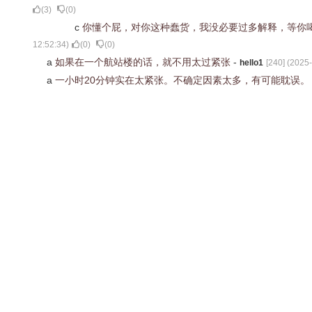
(
3
)
(
0
)
c
你懂个屁，对你这种蠢货，我没必要过多解释，等你
12:52:34
)
(
0
)
(
0
)
a
如果在一个航站楼的话，就不用太过紧张
-
hello1
[
240
] (
2025-
a
一小时20分钟实在太紧张。不确定因素太多，有可能耽误