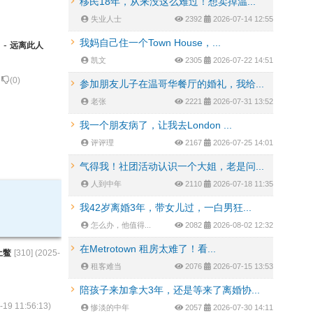
移民18年，从来没这么难过！想卖掉温...
失业人士
2392
2026-07-14 12:55
我妈自己住一个Town House，...
的
-
远离此人
凯文
2305
2026-07-22 14:51
(
0
)
参加朋友儿子在温哥华餐厅的婚礼，我给...
老张
2221
2026-07-31 13:52
我一个朋友病了，让我去London ...
评评理
2167
2026-07-25 14:01
气得我！社团活动认识一个大姐，老是问...
人到中年
2110
2026-07-18 11:35
我42岁离婚3年，带女儿过，一白男狂...
怎么办，他值得...
2082
2026-08-02 12:32
在Metrotown 租房太难了！看...
土鳖
[
310
] (
2025-
租客难当
2076
2026-07-15 13:53
陪孩子来加拿大3年，还是等来了离婚协...
-19 11:56:13
)
惨淡的中年
2057
2026-07-30 14:11