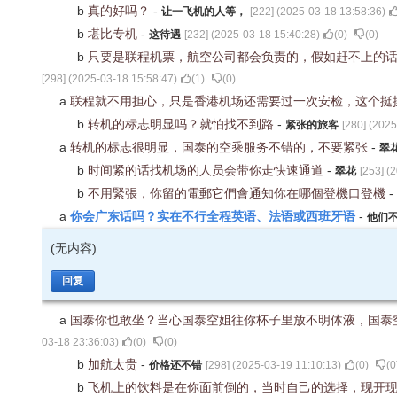
b
真的好吗？
-
让一飞机的人等，
[
222
] (
2025-03-18 13:58:36
)
b
堪比专机
-
这待遇
[
232
] (
2025-03-18 15:40:28
)
(
0
)
(
0
)
b
只要是联程机票，航空公司都会负责的，假如赶不上的
[
298
] (
2025-03-18 15:58:47
)
(
1
)
(
0
)
a
联程就不用担心，只是香港机场还需要过一次安检，这个挺
b
转机的标志明显吗？就怕找不到路
-
紧张的旅客
[
280
] (
2025
a
转机的标志很明显，国泰的空乘服务不错的，不要紧张
-
翠
b
时间紧的话找机场的人员会带你走快速通道
-
翠花
[
253
] (
2
b
不用緊張，你留的電郵它們會通知你在哪個登機口登機
-
你会广东话吗？实在不行全程英语、法语或西班牙语
a
-
他们
(无内容)
回复
a
国泰你也敢坐？当心国泰空姐往你杯子里放不明体液，国泰
03-18 23:36:03
)
(
0
)
(
0
)
b
加航太贵
-
价格还不错
[
298
] (
2025-03-19 11:10:13
)
(
0
)
(
0
b
飞机上的饮料是在你面前倒的，当时自己的选择，现开