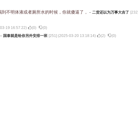
喝到不明体液或者厕所水的时候，你就傻逼了，
-
二货还以为万事大吉了
[
232
03-19 16:57:22
)
(
0
)
(
0
)
。
-
国泰就是给你另外安排一班
[
251
] (
2025-03-20 13:18:14
)
(
2
)
(
0
)