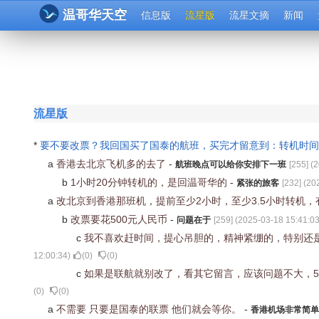
温哥华天空
信息版
流星版
流星文摘
新闻
流星版
*
要不要改票？我回国买了国泰的航班，买完才留意到：转机时间
a
香港去北京飞机多的去了
-
航班晚点可以给你安排下一班
[
255
] (
2
b
1小时20分钟转机的，是回温哥华的
-
紧张的旅客
[
232
] (
20
a
改北京到香港那班机，提前至少2小时，至少3.5小时转机
b
改票要花500元人民币
-
问题在于
[
259
] (
2025-03-18 15:41:0
c
我不喜欢赶时间，提心吊胆的，精神紧绷的，特别还
12:00:34
)
(
0
)
(
0
)
c
如果是联航就别改了，看其它留言，应该问题不大，5
(
0
)
(
0
)
a
不需要 只要是国泰的联票 他们就会等你。
-
香港机场非常简单