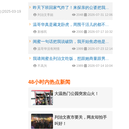
昨天下班回家气炸了！来探亲的公婆把我...
] (
2025-03-19
列治文李姐
2048
2026-07-31 12:06
温哥华真是藏龙卧虎，周围干活儿的都不...
新移民
2000
2026-07-17 10:32
闺蜜一句话把我说破防，我开始焦虑他是...
温哥华没有闲情
1999
2026-07-23 12:14
我请闺蜜去列治文吃饭，想跟她商量跟男...
不高兴
1989
2026-07-14 10:04
48小时内热点新闻
大温热门公园突发山火！
列治文夜市要关，网友却拍手
叫好！