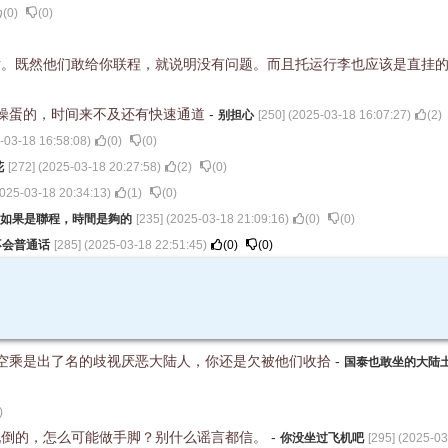
(
0
)
(
0
)
话。既然他们敢给你联程，就说明没有问题。而且托运行李也应该是直挂
操蛋的，时间来不及还有快速通道
-
别担心
[
250
] (
2025-03-18 16:07:27
)
(
2
)
-03-18 16:58:08
)
(
0
)
(
0
)
花
[
272
] (
2025-03-18 20:27:58
)
(
2
)
(
0
)
025-03-18 20:34:13
)
(
1
)
(
0
)
如果是聯程，時間是夠的
[
235
] (
2025-03-18 21:09:16
)
(
0
)
(
0
)
不会普通话
[
285
] (
2025-03-18 22:51:45
)
(
0
)
(
0
)
空乘是出了名的歧视厌恶大陆人，你还是欠被他们收拾
-
国泰也敢坐的大陆
)
现倒的，怎么可能做手脚？别什么谣言都信。
-
你没坐过飞机吧
[
295
] (
2025-03