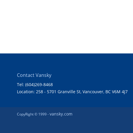
Contact Vansky
Tel: (604)269-8468
Location: 258 - 5701 Granville St, Vancouver, BC V6M 4J7
vansky.com
CopyRight © 1999 -