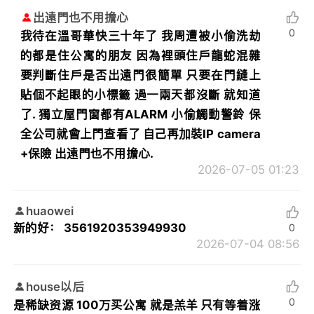
出遠門也不用擔心
0
我待在溫哥華快三十年了 我周遭被小偷洗劫
的都是住公寓的朋友 因為裡頭住戶龍蛇混雜
要判斷住戶是否出遠門很簡單 只要在門縫上
貼個不起眼的小標籤 過一兩天都沒斷 就知道
了. 獨立屋門窗都有ALARM 小偷觸動警鈴 保
全公司就會上門查看了 自己再加裝IP camera
+保險 出遠門也不用擔心.
2026-07-05 01:23
huaowei
新的好： 3561920353949930
0
2026-07-04 08:56
house以后
0
是稀缺资源 100万买公寓 就是羔羊 只有等着涨