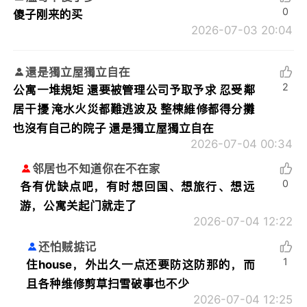
0
傻子刚来的买
2026-07-03 20:04
還是獨立屋獨立自在
2
公寓一堆規矩 還要被管理公司予取予求 忍受鄰
居干擾 淹水火災都難逃波及 整棟維修都得分攤
也沒有自己的院子 還是獨立屋獨立自在
2026-07-04 00:34
邻居也不知道你在不在家
0
各有优缺点吧，有时想回国、想旅行、想远
游，公寓关起门就走了
2026-07-04 12:22
还怕贼掂记
1
住house，外出久一点还要防这防那的，而
且各种维修剪草扫雪破事也不少
2026-07-04 12:25