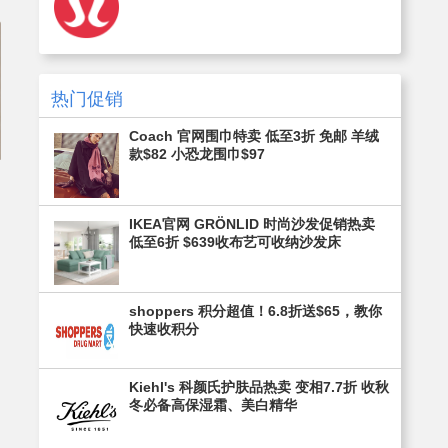
热门促销
Coach 官网围巾特卖 低至3折 免邮 羊绒
款$82 小恐龙围巾$97
元
IKEA官网 GRÖNLID 时尚沙发促销热卖
低至6折 $639收布艺可收纳沙发床
shoppers 积分超值！6.8折送$65，教你
快速收积分
Kiehl's 科颜氏护肤品热卖 变相7.7折 收秋
冬必备高保湿霜、美白精华