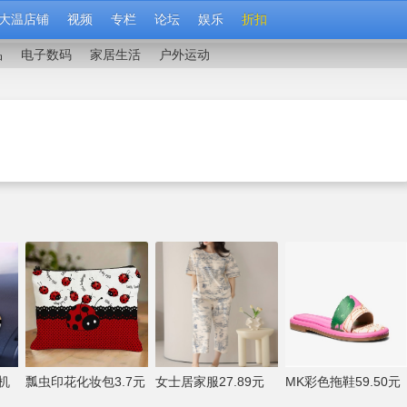
大温店铺
视频
专栏
论坛
娱乐
折扣
品
电子数码
家居生活
户外运动
机
瓢虫印花化妆包3.7元
女士居家服27.89元
MK彩色拖鞋59.50元