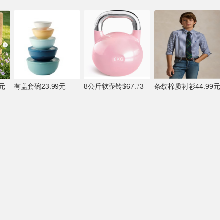
元
有盖套碗23.99元
8公斤软壶铃$67.73
条纹棉质衬衫44.99