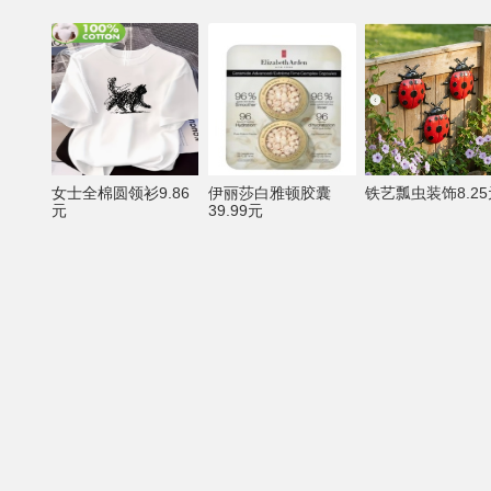
女士全棉圆领衫9.86
伊丽莎白雅顿胶囊
铁艺瓢虫装饰8.25
元
39.99元