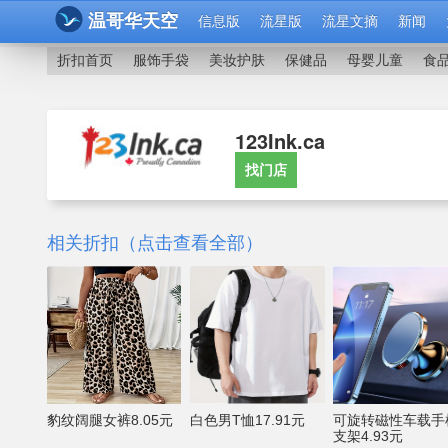
温哥华天空
信息版
流星版
流星文摘
新闻
折扣首页
服饰手袋
美妆护肤
保健品
母婴儿童
食
123Ink.ca
找门店
相关折扣（点击查看全部）
豹纹阔腿女裤8.05元
白色男T恤17.91元
可旋转磁性车载手
支架4.93元