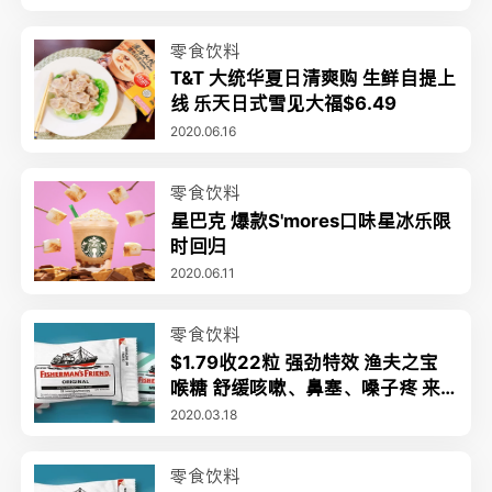
零食饮料
T&T 大统华夏日清爽购 生鲜自提上
线 乐天日式雪见大福$6.49
2020.06.16
零食饮料
星巴克 爆款S'mores口味星冰乐限
时回归
2020.06.11
零食饮料
$1.79收22粒 强劲特效 渔夫之宝
喉糖 舒缓咳嗽、鼻塞、嗓子疼 来
自英国 畅销全球
2020.03.18
零食饮料