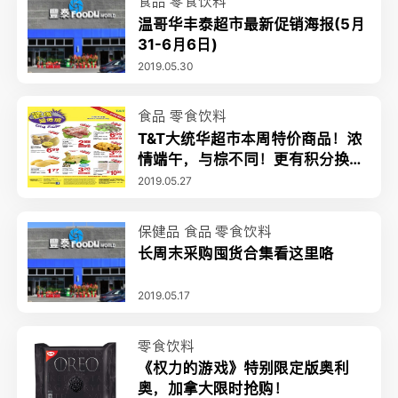
食品
零食饮料
温哥华丰泰超市最新促销海报(5月
31-6月6日)
2019.05.30
食品
零食饮料
T&T大统华超市本周特价商品！浓
情端午，与棕不同！更有积分换好
礼超值活动
2019.05.27
保健品
食品
零食饮料
长周末采购囤货合集看这里咯
2019.05.17
零食饮料
《权力的游戏》特别限定版奥利
奥，加拿大限时抢购！