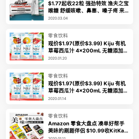
$1.77起收22粒 强劲特效 渔夫之宝
喉糖 舒缓咳嗽、鼻塞、嗓子疼 来
自英国 畅销全球
2020.03.04
零食饮料
现价$1.97(原价$3.99) Kiju 有机
草莓西瓜汁 4x200mL 无糖添加
每罐仅40卡
2020.01.20
零食饮料
现价$1.97(原价$3.99) Kiju 有机
草莓西瓜汁 4x200mL 无糖添加
每罐仅40卡
2020.01.14
零食饮料
Amazon 零食大盘点 凑单好帮手
美味的刷剧伴侣 $10.99收KitKat
限量新春礼盒
2020.01.11