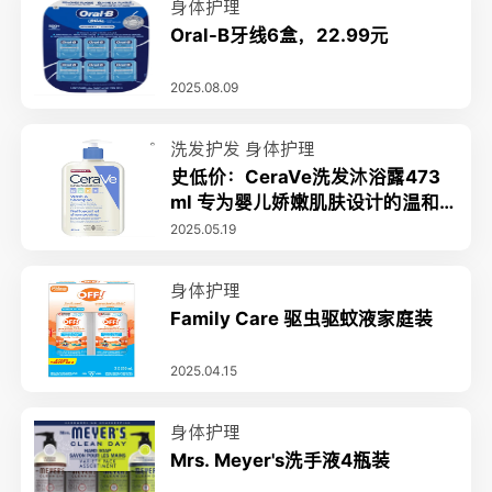
身体护理
Oral-B牙线6盒，22.99元
2025.08.09
洗发护发
身体护理
史低价：CeraVe洗发沐浴露473
ml 专为婴儿娇嫩肌肤设计的温和
无泪配方
2025.05.19
身体护理
Family Care 驱虫驱蚊液家庭装
2025.04.15
身体护理
Mrs. Meyer's洗手液4瓶装