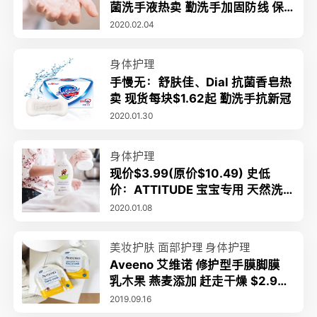
菌洗手液热卖 勤洗手加固防线 保
障健康
2020.02.04
身体护理
手慢无：舒肤佳、Dial 抗菌香皂热
卖 现货每块$1.62起 勤洗手抗新冠
2020.01.30
身体护理
现价$3.99(原价$10.49) 史低
价：ATTITUDE 宝宝专用 天然洗
洁精 清新梨味
2020.01.08
美妆护肤
面部护理
身体护理
Aveeno 艾维诺 修护型手膜脚膜
乳木果 燕麦添加 赶走干燥 $2.99
起 手手jiojio都是嫩嫩哒
2019.09.16