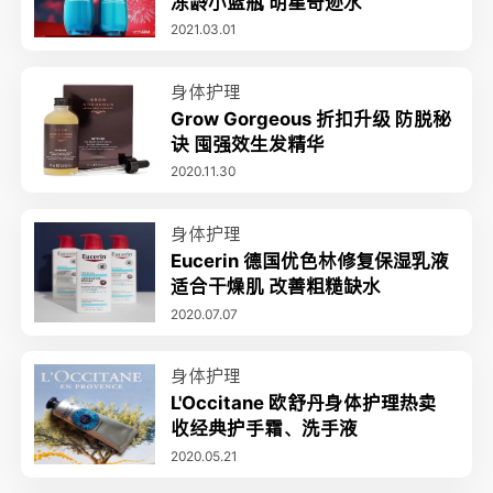
冻龄小蓝瓶 明星奇迹水
2021.03.01
身体护理
Grow Gorgeous 折扣升级 防脱秘
诀 囤强效生发精华
2020.11.30
身体护理
Eucerin 德国优色林修复保湿乳液
适合干燥肌 改善粗糙缺水
2020.07.07
身体护理
L'Occitane 欧舒丹身体护理热卖
收经典护手霜、洗手液
2020.05.21