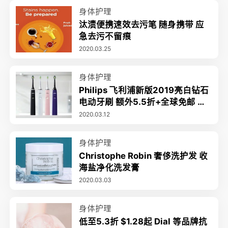
身体护理
汰渍便携速效去污笔 随身携带 应
急去污不留痕
2020.03.25
身体护理
Philips 飞利浦新版2019亮白钻石
电动牙刷 额外5.5折+全球免邮 收
玫瑰金配色
2020.03.12
身体护理
Christophe Robin 奢侈洗护发 收
海盐净化洗发膏
2020.03.03
身体护理
低至5.3折 $1.28起 Dial 等品牌抗