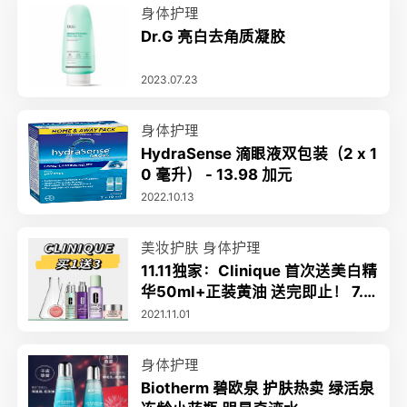
身体护理
Dr.G 亮白去角质凝胶
2023.07.23
身体护理
HydraSense 滴眼液双包装（2 x 1
0 毫升） - 13.98 加元
2022.10.13
美妆护肤
身体护理
11.11独家：Clinique 首次送美白精
华50ml+正装黄油 送完即止！ 7.5
折+送13件套(含3正装)
2021.11.01
身体护理
Biotherm 碧欧泉 护肤热卖 绿活泉