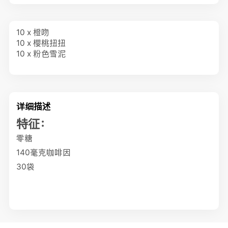
10 x 橙吻
10 x 樱桃扭扭
10 x 粉色雪泥
详细描述
特征：
零糖
140毫克咖啡因
30袋