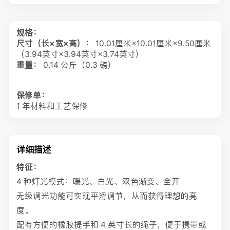
规格：
尺寸（长×宽×高）：
10.01厘米×10.01厘米×9.50厘米
（3.94英寸×3.94英寸×3.74英寸）
重量：
0.14 公斤（0.3 磅）
保修单：
1 年材料和工艺保修
详细描述
特征：
4 种灯光模式：暖光、白光、双色渐变、全开
无级调光功能可实现平滑调节，从而获得理想的亮
度。
配有方便的橡胶提手和 4 英寸长的绳子，便于携带或