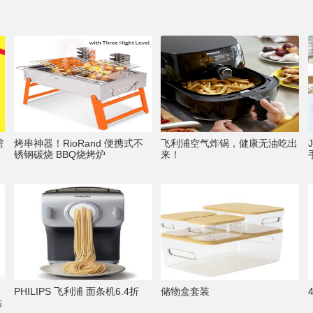
需
烤串神器！RioRand 便携式不
飞利浦空气炸锅，健康无油吃出
锈钢碳烧 BBQ烧烤炉
来！
PHILIPS 飞利浦 面条机6.4折
储物盒套装
粘