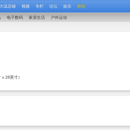
大温店铺
视频
专栏
论坛
娱乐
折扣
品
电子数码
家居生活
户外运动
 x 28英寸）