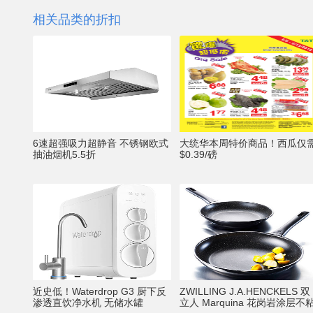
相关品类的折扣
6速超强吸力超静音 不锈钢欧式
大统华本周特价商品！西瓜仅
抽油烟机5.5折
$0.39/磅
近史低！Waterdrop G3 厨下反
ZWILLING J.A.HENCKELS 双
渗透直饮净水机 无储水罐
立人 Marquina 花岗岩涂层不