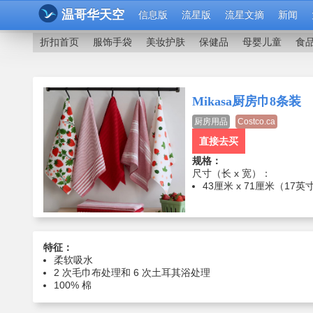
温哥华天空
信息版
流星版
流星文摘
新闻
折扣首页
服饰手袋
美妆护肤
保健品
母婴儿童
食
Mikasa厨房巾8条装
厨房用品
Costco.ca
直接去买
规格：
尺寸（长 x 宽）：
43厘米 x 71厘米（17英寸
特征：
柔软吸水
2 次毛巾布处理和 6 次土耳其浴处理
100% 棉